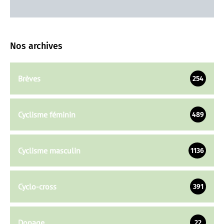
Nos archives
Brèves
254
Cyclisme féminin
489
Cyclisme masculin
1136
Cyclo-cross
391
Dopage
22