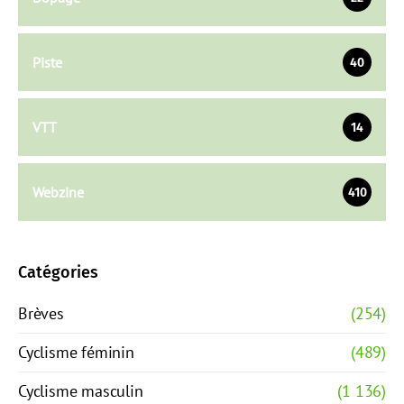
Piste
40
VTT
14
Webzine
410
Catégories
Brèves
(254)
Cyclisme féminin
(489)
Cyclisme masculin
(1 136)