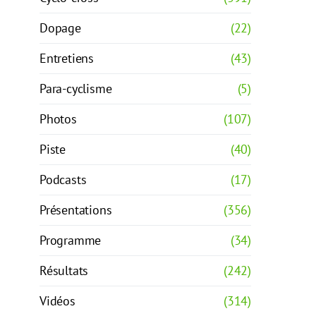
Dopage
(22)
Entretiens
(43)
Para-cyclisme
(5)
Photos
(107)
Piste
(40)
Podcasts
(17)
Présentations
(356)
Programme
(34)
Résultats
(242)
Vidéos
(314)