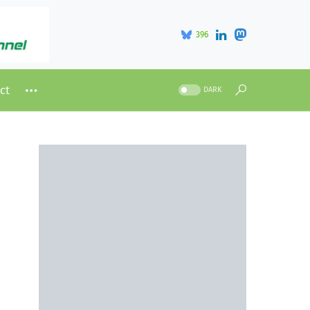
396
ct
DARK