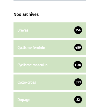
Nos archives
Brèves
254
Cyclisme féminin
489
Cyclisme masculin
1136
Cyclo-cross
391
Dopage
22