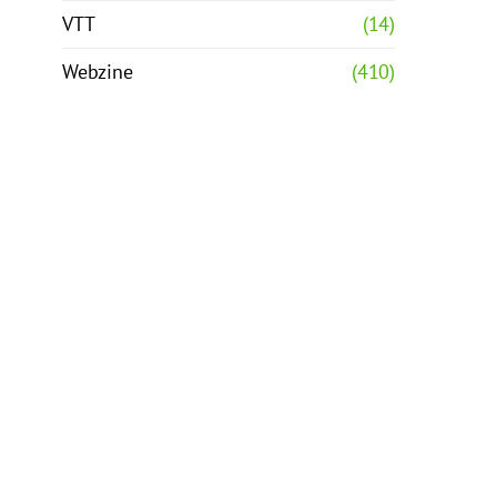
VTT
(14)
Webzine
(410)