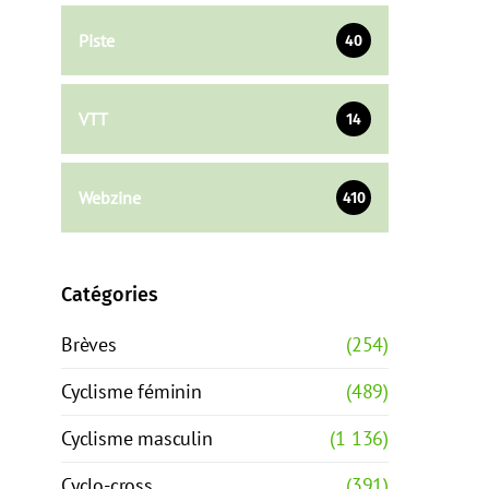
Piste
40
VTT
14
Webzine
410
Catégories
Brèves
(254)
Cyclisme féminin
(489)
Cyclisme masculin
(1 136)
Cyclo-cross
(391)