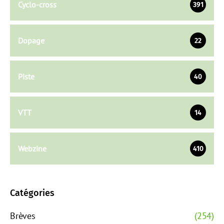
Cyclo-cross
391
Dopage
22
Piste
40
VTT
14
Webzine
410
Catégories
Brèves
(254)