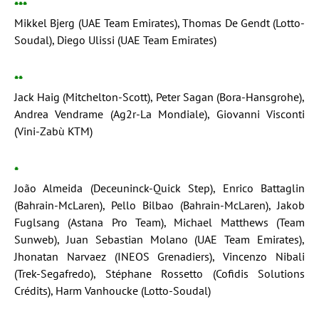
***
Mikkel Bjerg (UAE Team Emirates), Thomas De Gendt (Lotto-
Soudal), Diego Ulissi (UAE Team Emirates)
**
Jack Haig (Mitchelton-Scott), Peter Sagan (Bora-Hansgrohe),
Andrea Vendrame (Ag2r-La Mondiale), Giovanni Visconti
(Vini-Zabù KTM)
*
João Almeida (Deceuninck-Quick Step), Enrico Battaglin
(Bahrain-McLaren), Pello Bilbao (Bahrain-McLaren), Jakob
Fuglsang (Astana Pro Team), Michael Matthews (Team
Sunweb), Juan Sebastian Molano (UAE Team Emirates),
Jhonatan Narvaez (INEOS Grenadiers), Vincenzo Nibali
(Trek-Segafredo), Stéphane Rossetto (Cofidis Solutions
Crédits), Harm Vanhoucke (Lotto-Soudal)