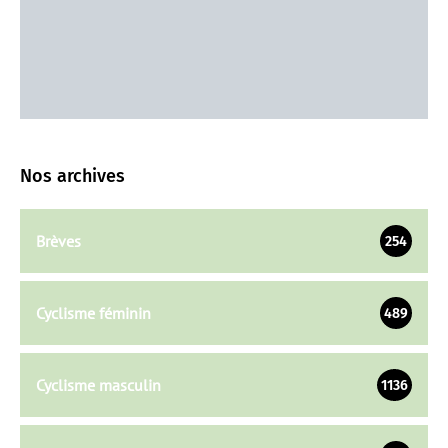
Nos archives
Brèves
254
Cyclisme féminin
489
Cyclisme masculin
1136