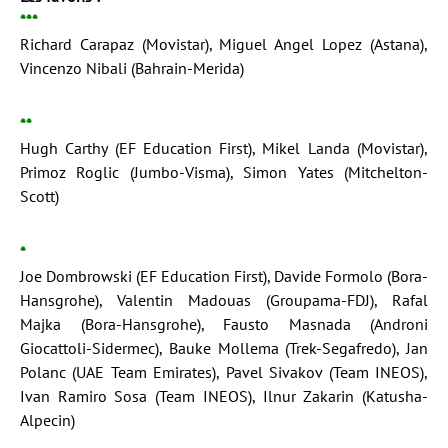
***
Richard Carapaz (Movistar), Miguel Angel Lopez (Astana),
Vincenzo Nibali (Bahrain-Merida)
**
Hugh Carthy (EF Education First), Mikel Landa (Movistar),
Primoz Roglic (Jumbo-Visma), Simon Yates (Mitchelton-
Scott)
*
Joe Dombrowski (EF Education First), Davide Formolo (Bora-
Hansgrohe), Valentin Madouas (Groupama-FDJ), Rafal
Majka (Bora-Hansgrohe), Fausto Masnada (Androni
Giocattoli-Sidermec), Bauke Mollema (Trek-Segafredo), Jan
Polanc (UAE Team Emirates), Pavel Sivakov (Team INEOS),
Ivan Ramiro Sosa (Team INEOS), Ilnur Zakarin (Katusha-
Alpecin)