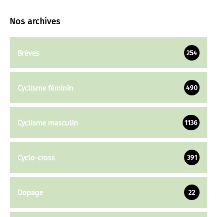
Nos archives
Brèves
254
Cyclisme féminin
490
Cyclisme masculin
1136
Cyclo-cross
391
Dopage
22