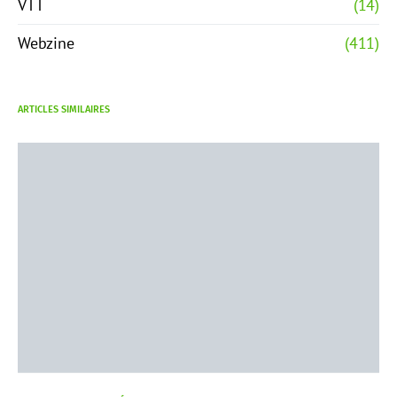
VTT
(14)
Webzine
(411)
ARTICLES SIMILAIRES