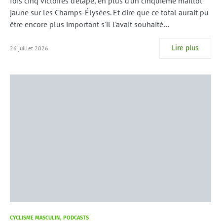
fois cinq victoires d'étape, en plus d'un cinquième maillot
jaune sur les Champs-Élysées. Et dire que ce total aurait pu
être encore plus important s'il l'avait souhaité…
Lire plus
26 juillet 2026
CYCLISME MASCULIN
PODCASTS