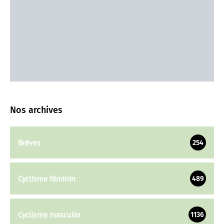
Nos archives
Brèves
254
Cyclisme féminin
489
Cyclisme masculin
1136