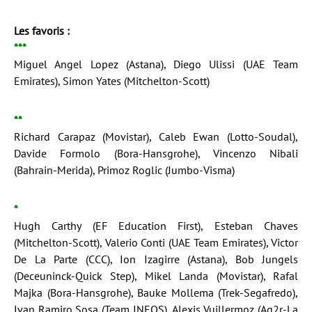
Les favoris :
***
Miguel Angel Lopez (Astana), Diego Ulissi (UAE Team
Emirates), Simon Yates (Mitchelton-Scott)
**
Richard Carapaz (Movistar), Caleb Ewan (Lotto-Soudal),
Davide Formolo (Bora-Hansgrohe), Vincenzo Nibali
(Bahrain-Merida), Primoz Roglic (Jumbo-Visma)
*
Hugh Carthy (EF Education First), Esteban Chaves
(Mitchelton-Scott), Valerio Conti (UAE Team Emirates), Victor
De La Parte (CCC), Ion Izagirre (Astana), Bob Jungels
(Deceuninck-Quick Step), Mikel Landa (Movistar), Rafal
Majka (Bora-Hansgrohe), Bauke Mollema (Trek-Segafredo),
Ivan Ramiro Sosa (Team INEOS), Alexis Vuillermoz (Ag2r-La