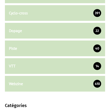
Cyclo-cross
391
Dopage
22
Piste
40
VTT
14
Webzine
410
Catégories