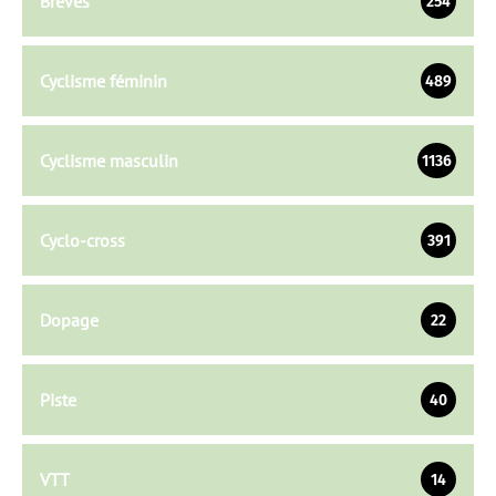
Brèves
254
Cyclisme féminin
489
Cyclisme masculin
1136
Cyclo-cross
391
Dopage
22
Piste
40
VTT
14