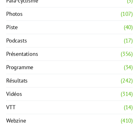
Para-cyclisme
(5)
Photos
(107)
Piste
(40)
Podcasts
(17)
Présentations
(356)
Programme
(34)
Résultats
(242)
Vidéos
(314)
VTT
(14)
Webzine
(410)