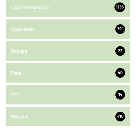
Cyclisme masculin
1136
Cyclo-cross
391
Dopage
22
Piste
40
VTT
14
Webzine
410