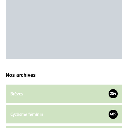
Nos archives
Brèves
254
Cyclisme féminin
489