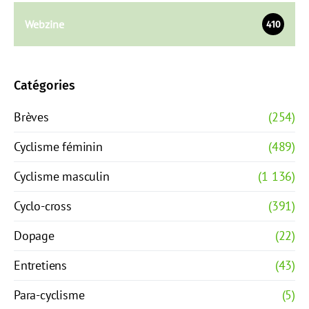
Webzine
410
Catégories
Brèves
(254)
Cyclisme féminin
(489)
Cyclisme masculin
(1 136)
Cyclo-cross
(391)
Dopage
(22)
Entretiens
(43)
Para-cyclisme
(5)