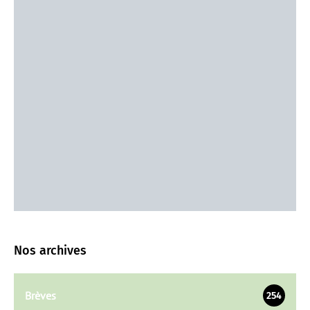
Nos archives
Brèves
254