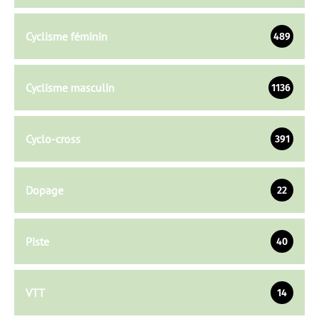
Cyclisme féminin
489
Cyclisme masculin
1136
Cyclo-cross
391
Dopage
22
Piste
40
VTT
14