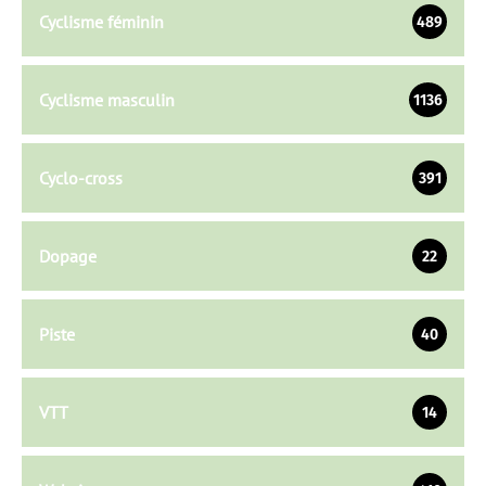
Cyclisme féminin
489
Cyclisme masculin
1136
Cyclo-cross
391
Dopage
22
Piste
40
VTT
14