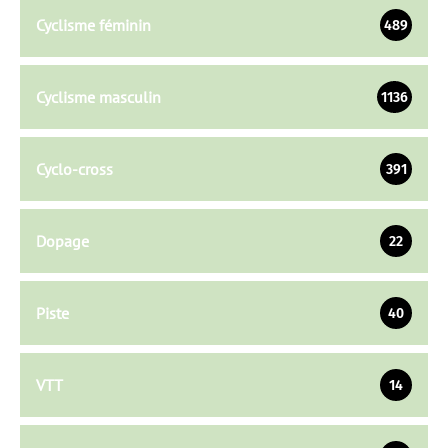
Cyclisme féminin
489
Cyclisme masculin
1136
Cyclo-cross
391
Dopage
22
Piste
40
VTT
14