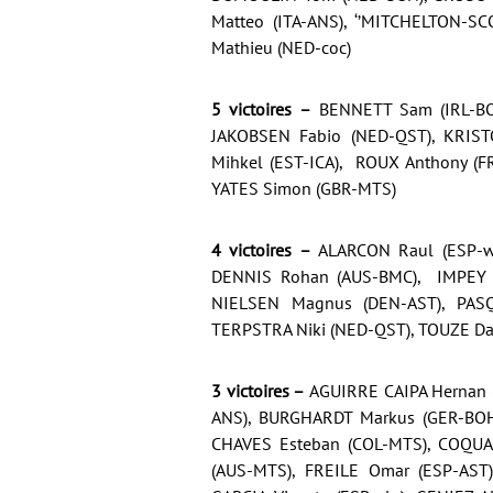
Matteo (ITA-ANS), ‘’MITCHELTON-S
Mathieu (NED-coc)
5 victoires –
BENNETT Sam (IRL-BOH
JAKOBSEN Fabio (NED-QST), KRIST
Mihkel (EST-ICA), ROUX Anthony (F
YATES Simon (GBR-MTS)
4 victoires –
ALARCON Raul (ESP-w5
DENNIS Rohan (AUS-BMC), IMPEY Da
NIELSEN Magnus (DEN-AST), PASQ
TERPSTRA Niki (NED-QST), TOUZE Da
3 victoires –
AGUIRRE CAIPA Hernan 
ANS), BURGHARDT Markus (GER-BOH
CHAVES Esteban (COL-MTS), COQUA
(AUS-MTS), FREILE Omar (ESP-AST)