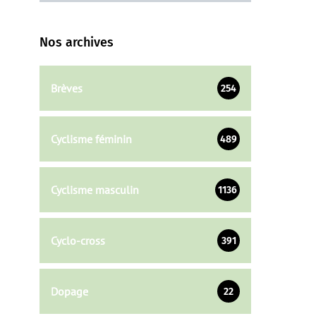
Nos archives
Brèves
254
Cyclisme féminin
489
Cyclisme masculin
1136
Cyclo-cross
391
Dopage
22