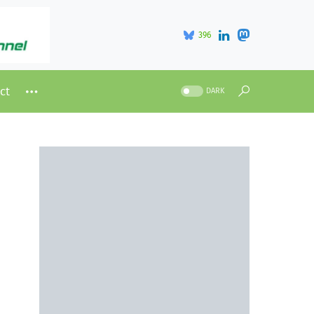
396
ct
DARK