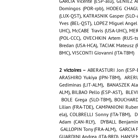
GARCIA Vicente (ESP-alu), GENIEZ
Domingos (POR-rpb), HODEG CHAGU
(LUX-QST), KATRASNIK Gasper (SLO-a
Yves (BEL-QST), LOPEZ Miguel Ange
UHC), McCABE Travis (USA-UHC), M
(POL-CCC), OVECHKIN Artem (RUS-t
Bredan (USA-HCA), TACIAK Mateusz 
BMC), VISCONTI Giovanni (ITA-TBM)
2 victoires –
ABERASTURI Jon (ESP-E
ARASHIRO Yukiya (JPN-TBM), ARERU
Gediminas (LIT-ALM), BANASZEK Ala
ALM), BILBAO Pello (ESP-AST), BLE
BOLE Grega (SLO-TBM), BOUCHARD 
Lilian (FRA-TDE), CAMPANIONI Ruben
ela), COLBRELLI Sonny (ITA-TBM), 
Adam (CAN-RLY), DYBALL Benjamin (
GALLOPIN Tony (FRA-ALM), GARCIA F
GUARDINI Andrea (ITA-BRD), HANSE