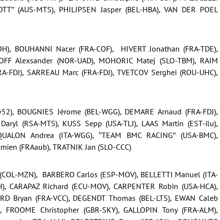
COTT’’ (AUS-MTS), PHILIPSEN Jasper (BEL-HBA), VAN DER POEL
), BOUHANNI Nacer (FRA-COF), HIVERT Jonathan (FRA-TDE),
OFF Alexsander (NOR-UAD), MOHORIC Matej (SLO-TBM), RAIM
RA-FDJ), SARREAU Marc (FRA-FDJ), TVETCOV Serghei (ROU-UHC),
2), BOUGNIES Jérome (BEL-WGG), DEMARE Arnaud (FRA-FDJ),
ryl (RSA-MTS), KUSS Sepp (USA-TLJ), LAAS Martin (EST-ilu),
UALON Andrea (ITA-WGG), ‘’TEAM BMC RACING’’ (USA-BMC),
mien (FRAaub), TRATNIK Jan (SLO-CCC)
(COL-MZN), BARBERO Carlos (ESP-MOV), BELLETTI Manuel (ITA-
), CARAPAZ Richard (ECU-MOV), CARPENTER Robin (USA-HCA),
RD Bryan (FRA-VCC), DEGENDT Thomas (BEL-LTS), EWAN Caleb
, FROOME Christopher (GBR-SKY), GALLOPIN Tony (FRA-ALM),