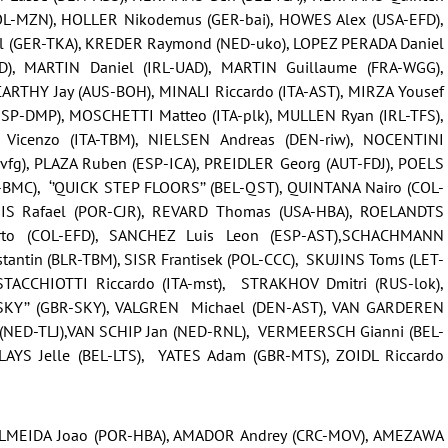
COL-MZN), HOLLER Nikodemus (GER-bai), HOWES Alex (USA-EFD),
el (GER-TKA), KREDER Raymond (NED-uko), LOPEZ PERADA Daniel
D), MARTIN Daniel (IRL-UAD), MARTIN Guillaume (FRA-WGG),
THY Jay (AUS-BOH), MINALI Riccardo (ITA-AST), MIRZA Yousef
SP-DMP), MOSCHETTI Matteo (ITA-plk), MULLEN Ryan (IRL-TFS),
I Vicenzo (ITA-TBM), NIELSEN Andreas (DEN-riw), NOCENTINI
-vfg), PLAZA Ruben (ESP-ICA), PREIDLER Georg (AUT-FDJ), POELS
BMC), ‘’QUICK STEP FLOORS’’ (BEL-QST), QUINTANA Nairo (COL-
EIS Rafael (POR-CJR), REVARD Thomas (USA-HBA), ROELANDTS
rto (COL-EFD), SANCHEZ Luis Leon (ESP-AST),SCHACHMANN
antin (BLR-TBM), SISR Frantisek (POL-CCC), SKUJINS Toms (LET-
STACCHIOTTI Riccardo (ITA-mst), STRAKHOV Dmitri (RUS-lok),
 SKY’’ (GBR-SKY), VALGREN Michael (DEN-AST), VAN GARDEREN
 (NED-TLJ),VAN SCHIP Jan (NED-RNL), VERMEERSCH Gianni (BEL-
LLAYS Jelle (BEL-LTS), YATES Adam (GBR-MTS), ZOIDL Riccardo
ALMEIDA Joao (POR-HBA), AMADOR Andrey (CRC-MOV), AMEZAWA