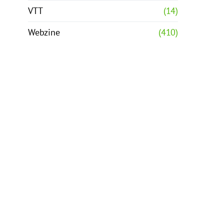
VTT
(14)
Webzine
(410)