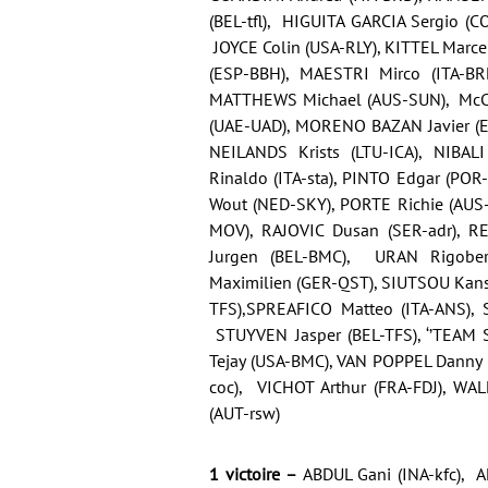
(BEL-tfl), HIGUITA GARCIA Sergio (
JOYCE Colin (USA-RLY), KITTEL Marc
(ESP-BBH), MAESTRI Mirco (ITA-BR
MATTHEWS Michael (AUS-SUN), McCAR
(UAE-UAD), MORENO BAZAN Javier (E
NEILANDS Krists (LTU-ICA), NIBAL
Rinaldo (ITA-sta), PINTO Edgar (POR
Wout (NED-SKY), PORTE Richie (AUS-
MOV), RAJOVIC Dusan (SER-adr), R
Jurgen (BEL-BMC), URAN Rigobe
Maximilien (GER-QST), SIUTSOU Kanst
TFS),SPREAFICO Matteo (ITA-ANS), 
STUYVEN Jasper (BEL-TFS), ‘’TEAM
Tejay (USA-BMC), VAN POPPEL Danny
coc), VICHOT Arthur (FRA-FDJ), WA
(AUT-rsw)
1 victoire –
ABDUL Gani (INA-kfc), 