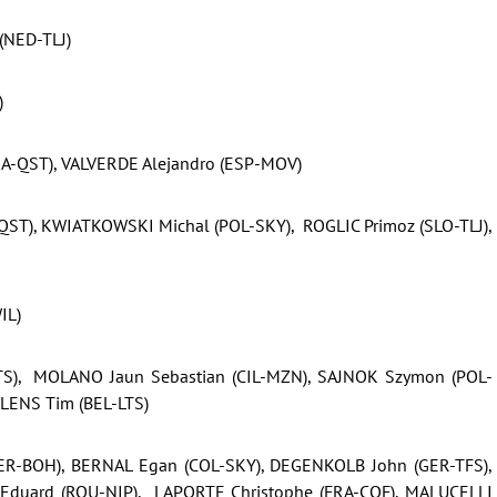
NED-TLJ)
)
RA-QST), VALVERDE Alejandro (ESP-MOV)
QST), KWIATKOWSKI Michal (POL-SKY), ROGLIC Primoz (SLO-TLJ),
IL)
S), MOLANO Jaun Sebastian (CIL-MZN), SAJNOK Szymon (POL-
LENS Tim (BEL-LTS)
R-BOH), BERNAL Egan (COL-SKY), DEGENKOLB John (GER-TFS),
duard (ROU-NIP), LAPORTE Christophe (FRA-COF), MALUCELLI