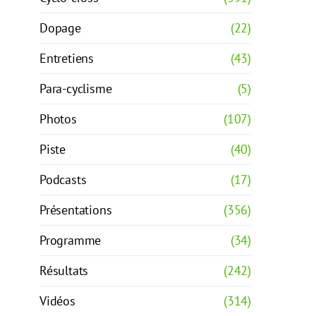
Dopage
(22)
Entretiens
(43)
Para-cyclisme
(5)
Photos
(107)
Piste
(40)
Podcasts
(17)
Présentations
(356)
Programme
(34)
Résultats
(242)
Vidéos
(314)