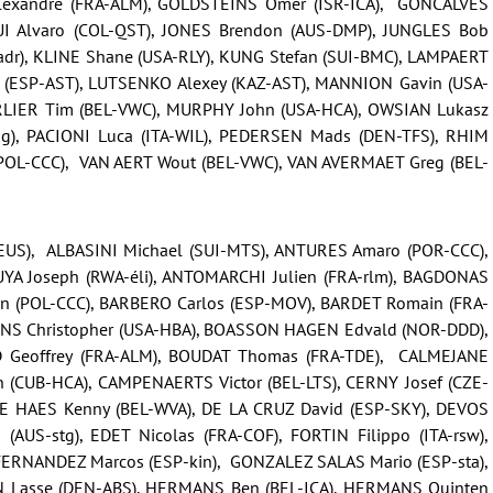
 Alexandre (FRA-ALM), GOLDSTEINS Omer (ISR-ICA), GONCALVES
I Alvaro (COL-QST), JONES Brendon (AUS-DMP), JUNGLES Bob
dr), KLINE Shane (USA-RLY), KUNG Stefan (SUI-BMC), LAMPAERT
l (ESP-AST), LUTSENKO Alexey (KAZ-AST), MANNION Gavin (USA-
ERLIER Tim (BEL-VWC), MURPHY John (USA-HCA), OWSIAN Lukasz
sg), PACIONI Luca (ITA-WIL), PEDERSEN Mads (DEN-TFS), RHIM
(POL-CCC), VAN AERT Wout (BEL-VWC), VAN AVERMAET Greg (BEL-
US), ALBASINI Michael (SUI-MTS), ANTURES Amaro (POR-CCC),
YA Joseph (RWA-éli), ANTOMARCHI Julien (FRA-rlm), BAGDONAS
n (POL-CCC), BARBERO Carlos (ESP-MOV), BARDET Romain (FRA-
VINS Christopher (USA-HBA), BOASSON HAGEN Edvald (NOR-DDD),
Geoffrey (FRA-ALM), BOUDAT Thomas (FRA-TDE), CALMEJANE
 (CUB-HCA), CAMPENAERTS Victor (BEL-LTS), CERNY Josef (CZE-
DE HAES Kenny (BEL-WVA), DE LA CRUZ David (ESP-SKY), DEVOS
AUS-stg), EDET Nicolas (FRA-COF), FORTIN Filippo (ITA-rsw),
ERNANDEZ Marcos (ESP-kin), GONZALEZ SALAS Mario (ESP-sta),
N Lasse (DEN-ABS), HERMANS Ben (BEL-ICA), HERMANS Quinten