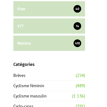
Piste
40
VTT
14
Webzine
410
Catégories
Brèves
(254)
Cyclisme féminin
(489)
Cyclisme masculin
(1 136)
Cyclo-cross
(391)