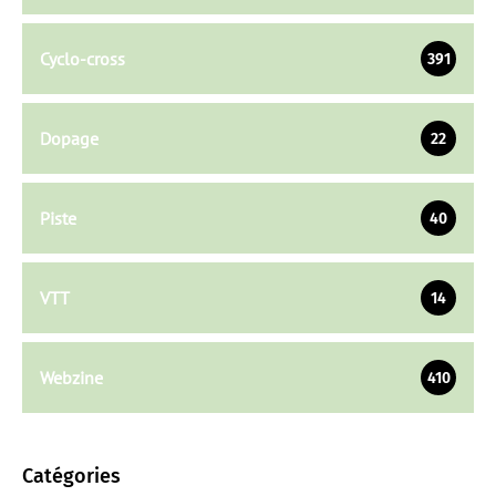
Cyclo-cross
391
Dopage
22
Piste
40
VTT
14
Webzine
410
Catégories