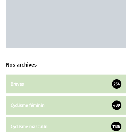
Nos archives
Brèves
254
Cyclisme féminin
489
Cyclisme masculin
1136