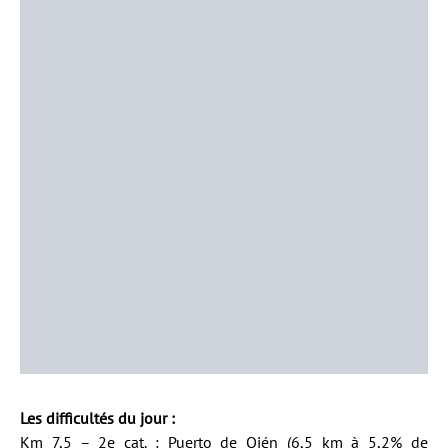
Les difficultés du jour :
Km 7,5 – 2e cat. : Puerto de Ojén (6,5 km à 5,2% de