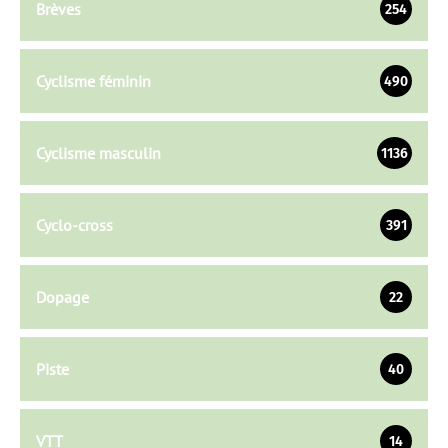
Brèves
254
Cyclisme féminin
490
Cyclisme masculin
1136
Cyclo-cross
391
Dopage
22
Piste
40
VTT
14