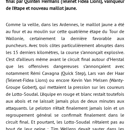
final par Quinten Hermans (Telenet Fidea Lions), vainqueur
de l’étape et nouveau maillot jaune.
Comme la veille, dans les Ardennes, le maillot jaune a été
au four et au moulin sur cette quatrième étape du Tour de
Wallonie, certainement la dernière favorable aux
puncheurs. Avec trois côtes particulièrement abruptes dans
les 15 derniers kilomètres, la course s’annonçait explosive.
C’est d’ailleurs même avant le circuit final autour d’Herstal
que les offensives dangereuses s’annonçaient avec
notamment Rémi Cavagna (Quick Step), Lars van der Haar
(Telenet-Fidea Lions) ou encore Kevin Van Melsen (Wanty-
Groupe Gobert), qui mettaient la pression sur les coureurs
de Lotto-Soudal. L’équipe en rouge et blanc restait toutefois
aux abois et ne laissait jamais plus de deux minutes aux
attaquants. Le peloton n’était finalement jamais loin et un
regroupement général se confirmait finalement dans le
circuit final. Et pourtant, les Lotto-Soudal n’étaient pas au
bout de leur peine : Tim Wellens devait sauter dans les