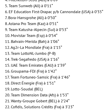
5. Team Sunweb (All) à 0’11“
6. EF Education First-Drapac p/b Cannondale (USA) à 0’35“
7. Bora-Hansgrohe (All) à 0’50“
8. Astana Pro Team (Kaz) à 0’51“
9. Team Katusha-Alpecin (Sui) à 0’53“
10. Movistar Team (Esp) à 0’54“
11. Bahrain-Merida (Bah) à 1’06“
12. Ag2r-La Mondiale (Fra) à 1’15“
13. Team LottoNL-Jumbo (P-B)
14. Trek-Segafredo (USA) à 1’16“
15. UAE Team Emirates (EAU) à 1’39“
16. Groupama-FDJ (Fra) à 1’42“
17. Team Fortuneo-Samsic (Fra) à 1’46“
18. Direct Énergie (Fra) à 1’51“
19. Lotto-Soudal (BEL)
20. Team Dimension Data (Afs) à 1’53“
21. Wanty-Groupe Gobert (BEL) à 2’24“
22. Cofidis, Solutions Crédits (Fra) à 3’23“