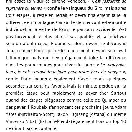
fini assez loin sur ce chrono vendéen.
« C’est rassurant de
reprendre du temps »
, confie le vainqueur du Giro, mais après
trois étapes, il reste en retrait et devra finalement faire la
différence en montagne. Car sur le dernier contre-la-montre
individuel, à la veille de Paris, le parcours accidenté n’est
pas forcément le plus utile à ses qualités et la fraîcheur
sera un atout majeur. Froome va donc devoir se découvrir.
Tout comme Porte qui reste légèrement devant son rival
britannique mais qui devra également faire la différence
dans les pourcentages pour rêver du jaune.
« Les prochains
jours, je vais surtout tout faire pour rester hors du danger »
,
confie Porte, heureux également d’avoir repris quelques
secondes sur certains favoris. Mais la minute perdue sur la
première étape peut rapidement se payer cher. Surtout
quand des étapes piégeuses comme celle de Quimper ou
des pavés à Roubaix s’annoncent ces prochains jours. Adam
Yates (Mitchelton-Scott), Jakob Fuglsang (Astana) ou même
Vincenzo Nibali (Bahrain-Merida) également hors du Top 10
ne diront pas le contraire.