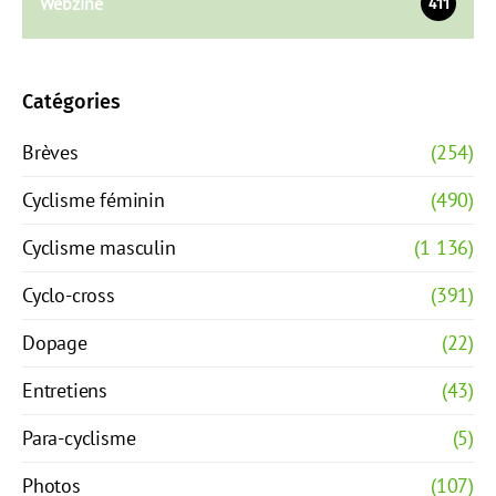
Webzine
411
Catégories
Brèves
(254)
Cyclisme féminin
(490)
Cyclisme masculin
(1 136)
Cyclo-cross
(391)
Dopage
(22)
Entretiens
(43)
Para-cyclisme
(5)
Photos
(107)