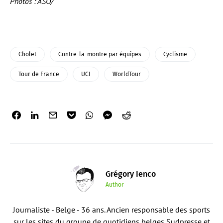
Photos : ASO/
Cholet
Contre-la-montre par équipes
Cyclisme
Tour de France
UCI
WorldTour
Grégory Ienco
Author
Journaliste - Belge - 36 ans. Ancien responsable des sports
sur les sites du groupe de quotidiens belges Sudpresse et