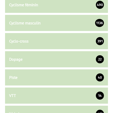
Cyclisme féminin
490
Cyclisme masculin
1136
Cyclo-cross
391
Dopage
22
Piste
40
VTT
14