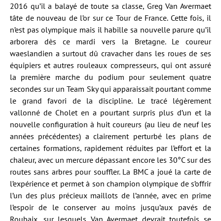
2016 qu’il a balayé de toute sa classe, Greg Van Avermaet
tâte de nouveau de l’or sur ce Tour de France. Cette fois, il
n’est pas olympique mais il habille sa nouvelle parure qu’il
arborera dès ce mardi vers la Bretagne. Le coureur
waeslandien a surtout dû cravacher dans les roues de ses
équipiers et autres rouleaux compresseurs, qui ont assuré
la première marche du podium pour seulement quatre
secondes sur un Team Sky qui apparaissait pourtant comme
le grand favori de la discipline. Le tracé légèrement
vallonné de Cholet en a pourtant surpris plus d’un et la
nouvelle configuration à huit coureurs (au lieu de neuf les
années précédentes) a clairement perturbé les plans de
certaines formations, rapidement réduites par l’effort et la
chaleur, avec un mercure dépassant encore les 30°C sur des
routes sans arbres pour souffler. La BMC a joué la carte de
l’expérience et permet à son champion olympique de s’offrir
l’un des plus précieux maillots de l’année, avec en prime
l’espoir de le conserver au moins jusqu’aux pavés de
Roubaix, sur lesquels Van Avermaet devrait toutefois se