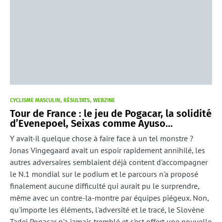
CYCLISME MASCULIN
RÉSULTATS
WEBZINE
Tour de France : le jeu de Pogacar, la solidité
d’Evenepoel, Seixas comme Ayuso…
Y avait-il quelque chose à faire face à un tel monstre ?
Jonas Vingegaard avait un espoir rapidement annihilé, les
autres adversaires semblaient déjà content d'accompagner
le N.1 mondial sur le podium et le parcours n'a proposé
finalement aucune difficulté qui aurait pu le surprendre,
même avec un contre-la-montre par équipes piégeux. Non,
qu'importe les éléments, l'adversité et le tracé, le Slovène
Tadej Pogacar n'a jamais tremblé et s'est offert une nouvelle