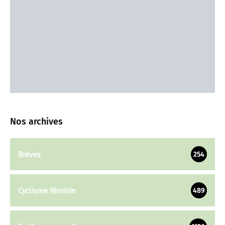
Nos archives
Brèves
254
Cyclisme féminin
489