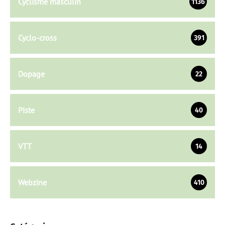
Cyclisme masculin
1136
Cyclo-cross
391
Dopage
22
Piste
40
VTT
14
Webzine
410