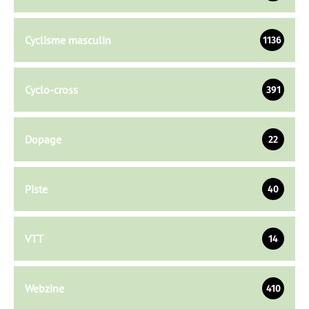
Cyclisme masculin
1136
Cyclo-cross
391
Dopage
22
Piste
40
VTT
14
Webzine
410