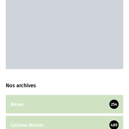
Nos archives
Brèves
254
Cyclisme féminin
489