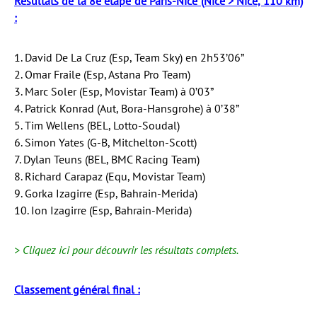
Résultats de la 8e étape de Paris-Nice (Nice > Nice, 110 km)
:
1. David De La Cruz (Esp, Team Sky) en 2h53’06”
2. Omar Fraile (Esp, Astana Pro Team)
3. Marc Soler (Esp, Movistar Team) à 0’03”
4. Patrick Konrad (Aut, Bora-Hansgrohe) à 0’38”
5. Tim Wellens (BEL, Lotto-Soudal)
6. Simon Yates (G-B, Mitchelton-Scott)
7. Dylan Teuns (BEL, BMC Racing Team)
8. Richard Carapaz (Equ, Movistar Team)
9. Gorka Izagirre (Esp, Bahrain-Merida)
10. Ion Izagirre (Esp, Bahrain-Merida)
>
Cliquez ici pour découvrir les résultats complets.
Classement général final :