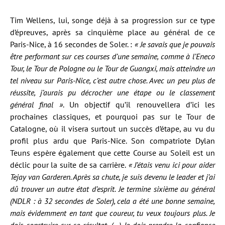
Tim Wellens, lui, songe déjà à sa progression sur ce type
d’épreuves, après sa cinquième place au général de ce
Paris-Nice, à 16 secondes de Soler. :
« Je savais que je pouvais
être performant sur ces courses d’une semaine, comme à l’Eneco
Tour, le Tour de Pologne ou le Tour de Guangxi, mais atteindre un
tel niveau sur Paris-Nice, c’est autre chose. Avec un peu plus de
réussite, j’aurais pu décrocher une étape ou le classement
général final »
. Un objectif qu’il renouvellera d’ici les
prochaines classiques, et pourquoi pas sur le Tour de
Catalogne, où il visera surtout un succès d’étape, au vu du
profil plus ardu que Paris-Nice. Son compatriote Dylan
Teuns espère également que cette Course au Soleil est un
déclic pour la suite de sa carrière.
« J’étais venu ici pour aider
Tejay van Garderen. Après sa chute, je suis devenu le leader et j’ai
dû trouver un autre état d’esprit. Je termine sixième au général
(NDLR : à 32 secondes de Soler), cela a été une bonne semaine,
mais évidemment en tant que coureur, tu veux toujours plus. Je
dois construire sur ce résultat. (…) Je dois prendre la confiance