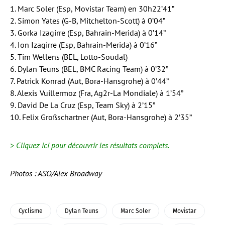
1. Marc Soler (Esp, Movistar Team) en 30h22’41”
2. Simon Yates (G-B, Mitchelton-Scott) à 0’04”
3. Gorka Izagirre (Esp, Bahrain-Merida) à 0’14”
4. Ion Izagirre (Esp, Bahrain-Merida) à 0’16”
5. Tim Wellens (BEL, Lotto-Soudal)
6. Dylan Teuns (BEL, BMC Racing Team) à 0’32”
7. Patrick Konrad (Aut, Bora-Hansgrohe) à 0’44”
8. Alexis Vuillermoz (Fra, Ag2r-La Mondiale) à 1’54”
9. David De La Cruz (Esp, Team Sky) à 2’15”
10. Felix Großschartner (Aut, Bora-Hansgrohe) à 2’35”
>
Cliquez ici pour découvrir les résultats complets.
Photos : ASO/Alex Broadway
Cyclisme
Dylan Teuns
Marc Soler
Movistar