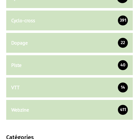
Cyclo-cross
391
Dopage
22
Piste
40
VTT
14
Webzine
411
Catégories