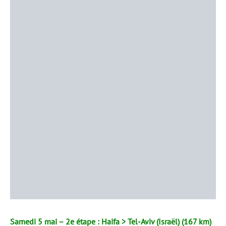
Samedi 5 mai – 2e étape : Haifa > Tel-Aviv (Israël) (167 km)