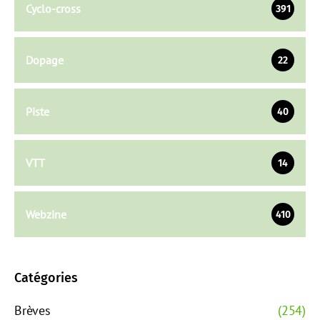
Cyclo-cross
391
Dopage
22
Piste
40
VTT
14
Webzine
410
Catégories
Brèves
(254)