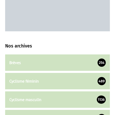
Nos archives
Brèves
254
Cyclisme féminin
489
Cyclisme masculin
1136