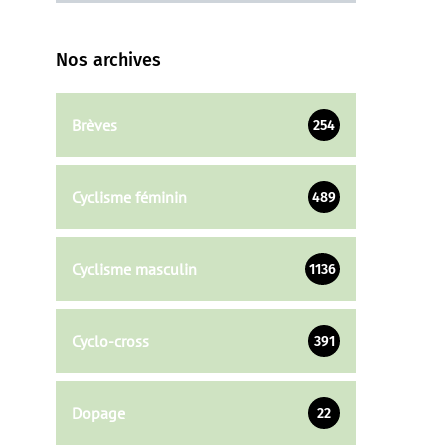
Nos archives
Brèves
254
Cyclisme féminin
489
Cyclisme masculin
1136
Cyclo-cross
391
Dopage
22