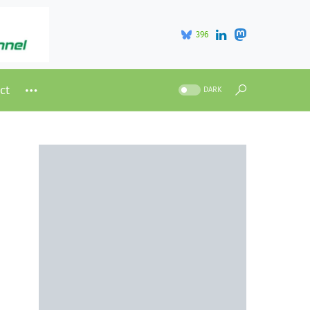
396
ct
DARK