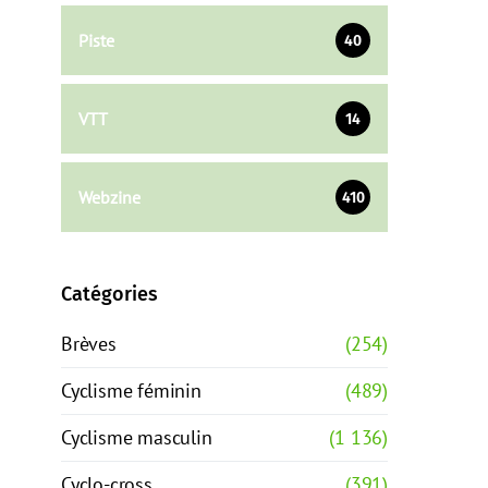
Piste
40
VTT
14
Webzine
410
Catégories
Brèves
(254)
Cyclisme féminin
(489)
Cyclisme masculin
(1 136)
Cyclo-cross
(391)