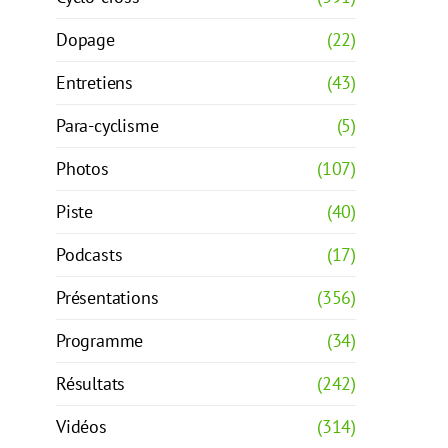
Dopage
(22)
Entretiens
(43)
Para-cyclisme
(5)
Photos
(107)
Piste
(40)
Podcasts
(17)
Présentations
(356)
Programme
(34)
Résultats
(242)
Vidéos
(314)