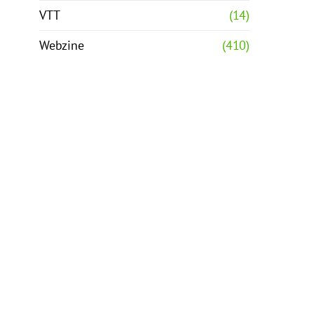
VTT
(14)
Webzine
(410)