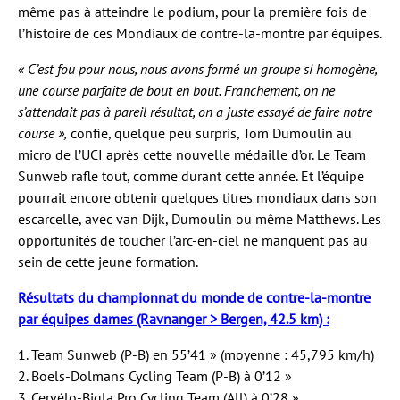
même pas à atteindre le podium, pour la première fois de
l’histoire de ces Mondiaux de contre-la-montre par équipes.
« C’est fou pour nous, nous avons formé un groupe si homogène,
une course parfaite de bout en bout. Franchement, on ne
s’attendait pas à pareil résultat, on a juste essayé de faire notre
course »,
confie, quelque peu surpris, Tom Dumoulin au
micro de l’UCI après cette nouvelle médaille d’or. Le Team
Sunweb rafle tout, comme durant cette année. Et l’équipe
pourrait encore obtenir quelques titres mondiaux dans son
escarcelle, avec van Dijk, Dumoulin ou même Matthews. Les
opportunités de toucher l’arc-en-ciel ne manquent pas au
sein de cette jeune formation.
Résultats du championnat du monde de contre-la-montre
par équipes dames (Ravnanger > Bergen, 42.5 km) :
1. Team Sunweb (P-B) en 55’41 » (moyenne : 45,795 km/h)
2. Boels-Dolmans Cycling Team (P-B) à 0’12 »
3. Cervélo-Bigla Pro Cycling Team (All) à 0’28 »