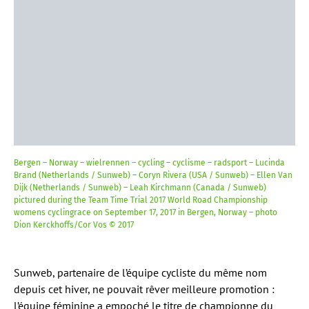
Bergen – Norway – wielrennen – cycling – cyclisme – radsport – Lucinda
Brand (Netherlands / Sunweb) – Coryn Rivera (USA / Sunweb) – Ellen Van
Dijk (Netherlands / Sunweb) – Leah Kirchmann (Canada / Sunweb)
pictured during the Team Time Trial 2017 World Road Championship
womens cyclingrace on September 17, 2017 in Bergen, Norway – photo
Dion Kerckhoffs/Cor Vos © 2017
Sunweb, partenaire de l’équipe cycliste du même nom
depuis cet hiver, ne pouvait rêver meilleure promotion :
l’équipe féminine a empoché le titre de championne du