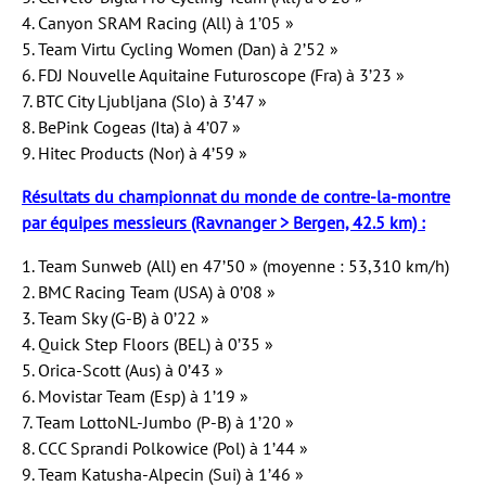
4. Canyon SRAM Racing (All) à 1’05 »
5. Team Virtu Cycling Women (Dan) à 2’52 »
6. FDJ Nouvelle Aquitaine Futuroscope (Fra) à 3’23 »
7. BTC City Ljubljana (Slo) à 3’47 »
8. BePink Cogeas (Ita) à 4’07 »
9. Hitec Products (Nor) à 4’59 »
Résultats du championnat du monde de contre-la-montre
par équipes messieurs (Ravnanger > Bergen, 42.5 km) :
1. Team Sunweb (All) en 47’50 » (moyenne : 53,310 km/h)
2. BMC Racing Team (USA) à 0’08 »
3. Team Sky (G-B) à 0’22 »
4. Quick Step Floors (BEL) à 0’35 »
5. Orica-Scott (Aus) à 0’43 »
6. Movistar Team (Esp) à 1’19 »
7. Team LottoNL-Jumbo (P-B) à 1’20 »
8. CCC Sprandi Polkowice (Pol) à 1’44 »
9. Team Katusha-Alpecin (Sui) à 1’46 »