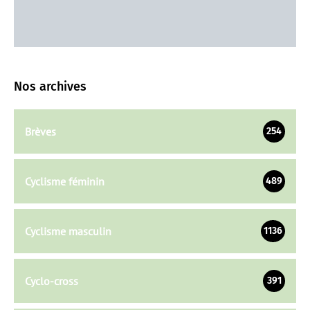
Nos archives
Brèves
254
Cyclisme féminin
489
Cyclisme masculin
1136
Cyclo-cross
391