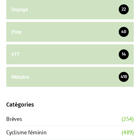
Dopage
22
Piste
40
VTT
14
Webzine
410
Catégories
Brèves
(254)
Cyclisme féminin
(489)