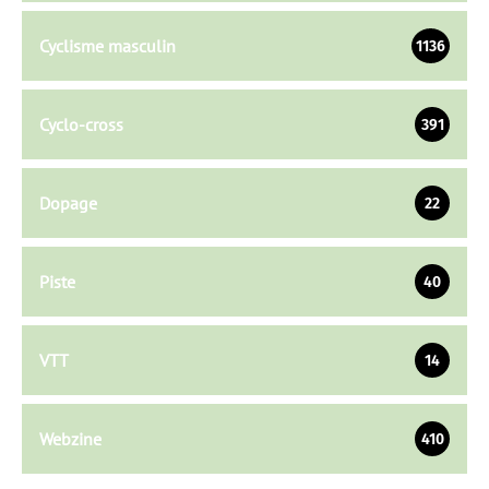
Cyclisme masculin
1136
Cyclo-cross
391
Dopage
22
Piste
40
VTT
14
Webzine
410