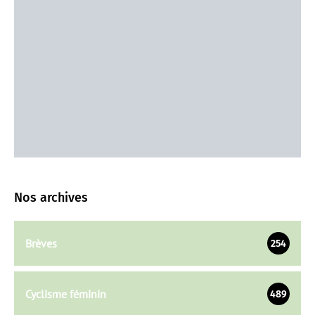
Nos archives
Brèves
254
Cyclisme féminin
489