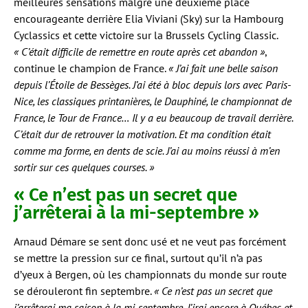
meilleures sensations malgré une deuxième place
encourageante derrière Elia Viviani (Sky) sur la Hambourg
Cyclassics et cette victoire sur la Brussels Cycling Classic.
« C’était difficile de remettre en route après cet abandon »
,
continue le champion de France.
« J’ai fait une belle saison
depuis l’Étoile de Bessèges. J’ai été à bloc depuis lors avec Paris-
Nice, les classiques printanières, le Dauphiné, le championnat de
France, le Tour de France… Il y a eu beaucoup de travail derrière.
C’était dur de retrouver la motivation. Et ma condition était
comme ma forme, en dents de scie. J’ai au moins réussi à m’en
sortir sur ces quelques courses. »
« Ce n’est pas un secret que
j’arrêterai à la mi-septembre »
Arnaud Démare se sent donc usé et ne veut pas forcément
se mettre la pression sur ce final, surtout qu’il n’a pas
d’yeux à Bergen, où les championnats du monde sur route
se dérouleront fin septembre.
« Ce n’est pas un secret que
j’arrêterai ma saison à la mi-septembre. J’irai encore à Québec et