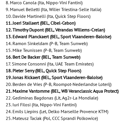
8. Marco Canola (Ita, Nippo-Vini Fantini)
9. Manuel Belletti (Ita, Wilier Triestina-Selle Italia)
10. Davide Martinelli (Ita, Quick Step Floors)
11. Joeri Stallaert (BEL, Cibel-Cebon)
12. Timothy Dupont (BEL, Vérandas Willems-Crelan)
13. Edward Planckaert (BEL, Sport Vlaanderen-Baloise)
14. Ramon Sinkeldam (P-B, Team Sunweb)
15. Mike Teunissen (P-B, Team Sunweb)
16. Bert De Backer (BEL, Team Sunweb)
17. Simone Consonni (Ita, UAE Team Emirates)
18. Pieter Serry (BEL, Quick Step Floors)
19. Jonas Rickaert (BEL, Sport Vlaanderen-Baloise)
20. Berden de Vries (P-B, Roompot-Nederlandse Loterij)
21. Maxime Vantomme (BEL, WB Veranclassic Aqua Protect)
22. Gediminas Bagdonas (Lit, Ag2r-La Mondiale)
23. Iuri Filosi (Ita, Nippo-Vini Fantini)
24. Emils Liepins (Let, Delko Marseille Provence KTM)
25. Mateusz Taciak (Pol, CCC Sprandi Polkowice)