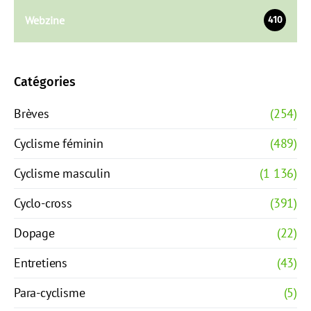
Webzine
410
Catégories
Brèves
(254)
Cyclisme féminin
(489)
Cyclisme masculin
(1 136)
Cyclo-cross
(391)
Dopage
(22)
Entretiens
(43)
Para-cyclisme
(5)