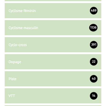
Cyclisme féminin
489
Cyclisme masculin
1136
Cyclo-cross
391
Dopage
22
Piste
40
VTT
14