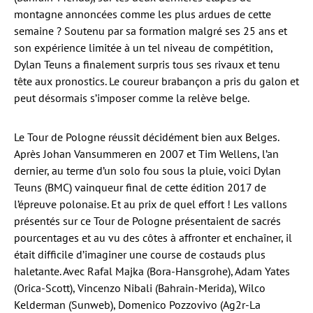
montagne annoncées comme les plus ardues de cette
semaine ? Soutenu par sa formation malgré ses 25 ans et
son expérience limitée à un tel niveau de compétition,
Dylan Teuns a finalement surpris tous ses rivaux et tenu
tête aux pronostics. Le coureur brabançon a pris du galon et
peut désormais s’imposer comme la relève belge.
Le Tour de Pologne réussit décidément bien aux Belges.
Après Johan Vansummeren en 2007 et Tim Wellens, l’an
dernier, au terme d’un solo fou sous la pluie, voici Dylan
Teuns (BMC) vainqueur final de cette édition 2017 de
l’épreuve polonaise. Et au prix de quel effort ! Les vallons
présentés sur ce Tour de Pologne présentaient de sacrés
pourcentages et au vu des côtes à affronter et enchaîner, il
était difficile d’imaginer une course de costauds plus
haletante. Avec Rafal Majka (Bora-Hansgrohe), Adam Yates
(Orica-Scott), Vincenzo Nibali (Bahrain-Merida), Wilco
Kelderman (Sunweb), Domenico Pozzovivo (Ag2r-La