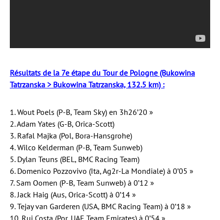
Résultats de la 7e étape du Tour de Pologne (Bukowina
Tatrzanska > Bukowina Tatrzanska, 132.5 km) :
1. Wout Poels (P-B, Team Sky) en 3h26’20 »
2. Adam Yates (G-B, Orica-Scott)
3. Rafal Majka (Pol, Bora-Hansgrohe)
4. Wilco Kelderman (P-B, Team Sunweb)
5. Dylan Teuns (BEL, BMC Racing Team)
6. Domenico Pozzovivo (Ita, Ag2r-La Mondiale) à 0’05 »
7. Sam Oomen (P-B, Team Sunweb) à 0’12 »
8. Jack Haig (Aus, Orica-Scott) à 0’14 »
9. Tejay van Garderen (USA, BMC Racing Team) à 0’18 »
10. Rui Costa (Por, UAE Team Emirates) à 0’54 »