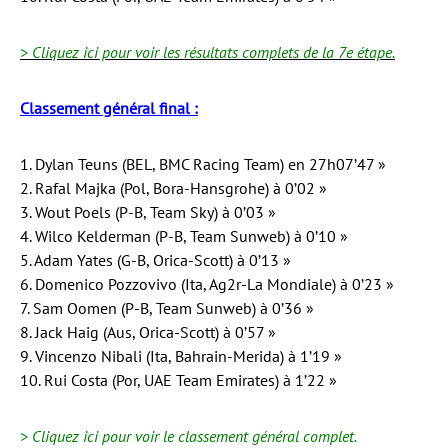
> Cliquez ici pour voir les résultats complets de la 7e étape.
Classement général final :
1. Dylan Teuns (BEL, BMC Racing Team) en 27h07’47 »
2. Rafal Majka (Pol, Bora-Hansgrohe) à 0’02 »
3. Wout Poels (P-B, Team Sky) à 0’03 »
4. Wilco Kelderman (P-B, Team Sunweb) à 0’10 »
5. Adam Yates (G-B, Orica-Scott) à 0’13 »
6. Domenico Pozzovivo (Ita, Ag2r-La Mondiale) à 0’23 »
7. Sam Oomen (P-B, Team Sunweb) à 0’36 »
8. Jack Haig (Aus, Orica-Scott) à 0’57 »
9. Vincenzo Nibali (Ita, Bahrain-Merida) à 1’19 »
10. Rui Costa (Por, UAE Team Emirates) à 1’22 »
> Cliquez ici pour voir le classement général complet.