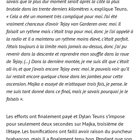
savais que le plus dur moment serait après la côte la plus
brutale dans les trente derniers kilomètres »
, explique Teuns.
« Cela a été un moment très compliqué pour moi. J’ai été
vraiment chanceux d’avoir Tejay van Garderen avec moi. Il
faisait un rythme mais c’était trop pour moi, donc je l’ai appelé à
la radio et il a maintenu un rythme moins élevé, c’était parfait.
J’étais toujours à la limite mais jamais au-dessus, donc j’ai pu
revenir dans la descente et reprendre mon souffle dans la roue
de Tejay. (…) Dans la dernière montée, je me suis dit que c’était
all-in, et que j’avais encore Tejay avec moi. Je pouvais voir qu’il
lui restait encore quelque chose dans les jambes pour cette
ascension. Majka a essayé de m’attaquer trois fois, je pense. Je
me suis tant donné dans ce final, mais je savais pourquoi je le
faisais »
.
Les efforts ont finalement payé et Dylan Teuns s’impose
pour seulement deux secondes sur Majka, troisième de
l’étape. Les bonifications ont failli avoir raison du puncheur
brabançon, mais il a finalement tenu bon. Pendant que son