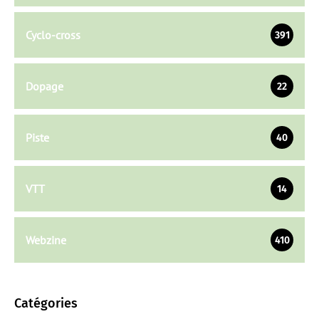
Cyclo-cross
391
Dopage
22
Piste
40
VTT
14
Webzine
410
Catégories