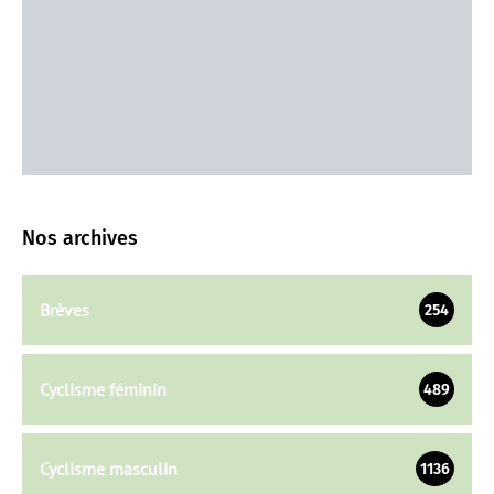
Nos archives
Brèves
254
Cyclisme féminin
489
Cyclisme masculin
1136