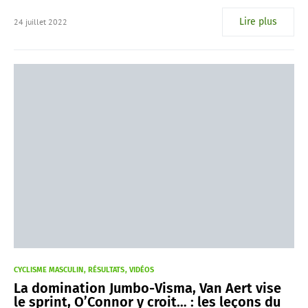
Lire plus
24 juillet 2022
CYCLISME MASCULIN
RÉSULTATS
VIDÉOS
La domination Jumbo-Visma, Van Aert vise
le sprint, O’Connor y croit… : les leçons du