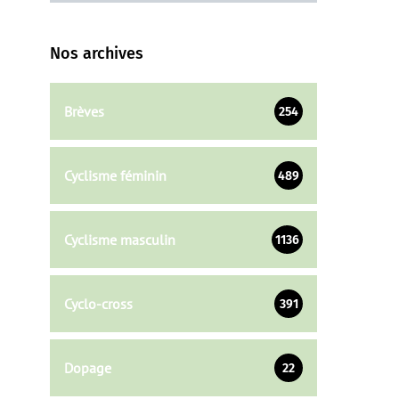
Nos archives
Brèves
254
Cyclisme féminin
489
Cyclisme masculin
1136
Cyclo-cross
391
Dopage
22