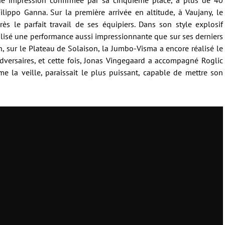
e impression confirmée par sa cinquième place, à plus de 40
ppo Ganna. Sur la première arrivée en altitude, à Vaujany, le
ès le parfait travail de ses équipiers. Dans son style explosif
réalisé une performance aussi impressionnante que sur ses derniers
n, sur le Plateau de Solaison, la Jumbo-Visma a encore réalisé le
dversaires, et cette fois, Jonas Vingegaard a accompagné Roglic
e la veille, paraissait le plus puissant, capable de mettre son