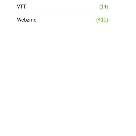
VTT
(14)
Webzine
(410)