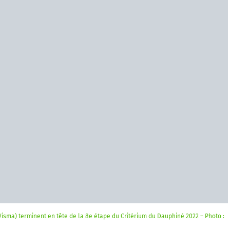
isma) terminent en tête de la 8e étape du Critérium du Dauphiné 2022 – Photo :