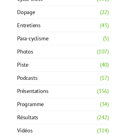
Dopage
(22)
Entretiens
(43)
Para-cyclisme
(5)
Photos
(107)
Piste
(40)
Podcasts
(17)
Présentations
(356)
Programme
(34)
Résultats
(242)
Vidéos
(314)