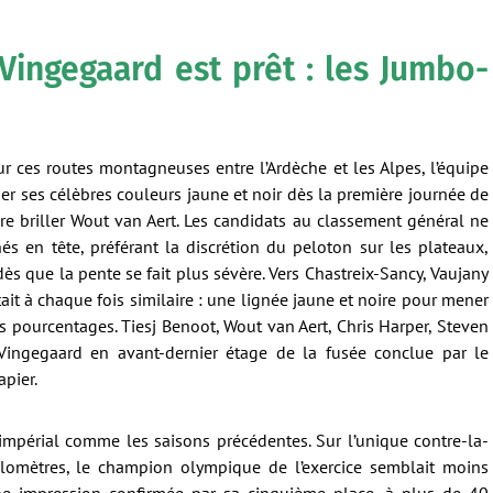
 Vingegaard est prêt : les Jumbo-
 ces routes montagneuses entre l’Ardèche et les Alpes, l’équipe
r ses célèbres couleurs jaune et noir dès la première journée de
ire briller Wout van Aert. Les candidats au classement général ne
hés en tête, préférant la discrétion du peloton sur les plateaux,
ès que la pente se fait plus sévère. Vers Chastreix-Sancy, Vaujany
tait à chaque fois similaire : une lignée jaune et noire pour mener
ts pourcentages. Tiesj Benoot, Wout van Aert, Chris Harper, Steven
 Vingegaard en avant-dernier étage de la fusée conclue par le
apier.
 impérial comme les saisons précédentes. Sur l’unique contre-la-
lomètres, le champion olympique de l’exercice semblait moins