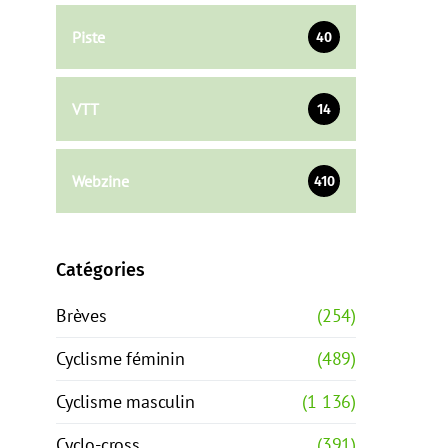
Piste
40
VTT
14
Webzine
410
Catégories
Brèves
(254)
Cyclisme féminin
(489)
Cyclisme masculin
(1 136)
Cyclo-cross
(391)