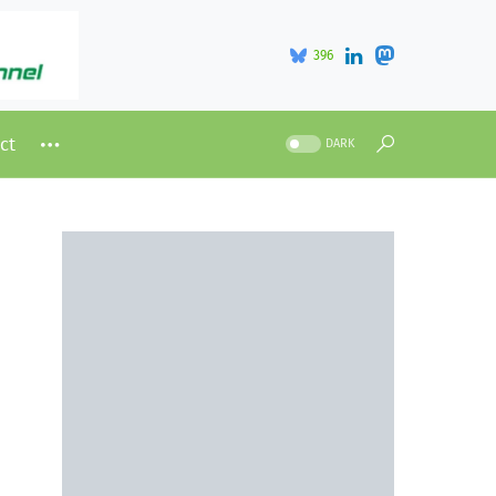
396
ct
DARK