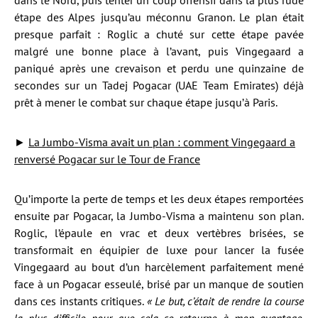
dans le Nord, puis tenter un coup offensif dans la plus rude
étape des Alpes jusqu’au méconnu Granon. Le plan était
presque parfait : Roglic a chuté sur cette étape pavée
malgré une bonne place à l’avant, puis Vingegaard a
paniqué après une crevaison et perdu une quinzaine de
secondes sur un Tadej Pogacar (UAE Team Emirates) déjà
prêt à mener le combat sur chaque étape jusqu’à Paris.
►
La Jumbo-Visma avait un plan : comment Vingegaard a
renversé Pogacar sur le Tour de France
Qu’importe la perte de temps et les deux étapes remportées
ensuite par Pogacar, la Jumbo-Visma a maintenu son plan.
Roglic, l’épaule en vrac et deux vertèbres brisées, se
transformait en équipier de luxe pour lancer la fusée
Vingegaard au bout d’un harcèlement parfaitement mené
face à un Pogacar esseulé, brisé par un manque de soutien
dans ces instants critiques.
« Le but, c’était de rendre la course