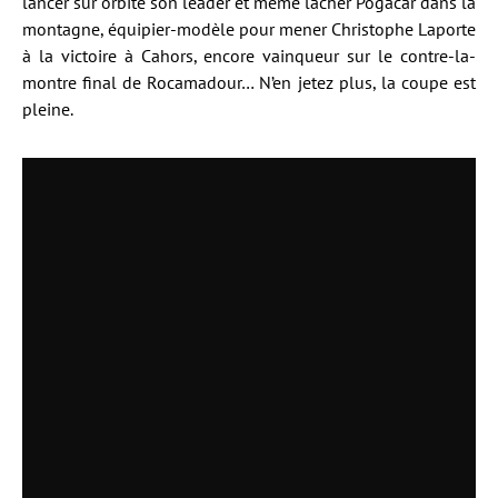
lancer sur orbite son leader et même lâcher Pogacar dans la
montagne, équipier-modèle pour mener Christophe Laporte
à la victoire à Cahors, encore vainqueur sur le contre-la-
montre final de Rocamadour… N’en jetez plus, la coupe est
pleine.