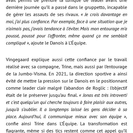
avait permis de prendre la tunique de leader avant une
dernière journée qu’il a passé dans le gruppetto, incapable
de gérer les assauts de ses rivaux.
« Je crois davantage en
moi, j’ai plus confiance. Par exemple, face à une situation que je
n’aimais pas, j’avais tendance à l’éviter. Mais mon entourage m’a
poussé, poussé pour l’affronter, même quand ça me semblait
compliqué »
, ajoute le Danois à L’Équipe.
Vingegaard explique aussi cette confiance par le travail
réalisé avec sa compagne, Trine, mais aussi par l’entourage
de la Jumbo-Visma. En 2021, la direction sportive a ainsi
évité de mettre la pression sur le Danois en le positionnant
comme leader clair malgré l’abandon de Roglic : l’objectif
était de le préserver jusqu’au final.
« Jonas est très introverti
et c’est quelqu’un qui cherche toujours à faire plaisir aux autres,
jusqu’à s’oublier. Il a longtemps laissé les gens décider à sa
place. Aujourd’hui, il communique mieux avec son équipe »
,
confie ainsi Trine dans L’Équipe. La transformation est
flagrante, même si des tics restent comme cet appel qu’il