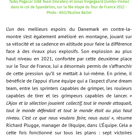
Tadej Pogacar (UAE Team Emirates) et Jonas Vingegaard (Jumbo-Visma)
dans le col de Spandelles, sur la 18e étape du Tour de France 2022 –
Photo : ASO/Pauline Ballet
L’un des meilleurs espoirs du Danemark en contre-la-
montre s’est également amélioré en montagne, jouant sur
sa vélocité et sa cadence en altitude pour faire la différence
face à des rivaux plus explosifs. Son explosion au plus
haut niveau en 2021, confortée par cette deuxième place
sur le Tour de France, lui a désormais permis de s’affranchir
de cette pression qu’il se mettait à lui-même. En prime, il
bénéficie de l’appui d’une équipe qui a l’aspect d’une dream
team, entre les sprinters capables de grimper, les rouleurs
capables de tirer et les grimpeurs capables de lancer.
«
L’Ajax et la sélection jouaient collectif, tout le monde attaquait,
tout le monde défendait et tout le monde était au plus haut
niveau. C’est ce que nous voulons faire, nous aussi »
, résume
Richard Plugge, manager de l’équipe, dans L’Équipe. Cela a
cette fois fonctionné sur tous les plans : sept victoires