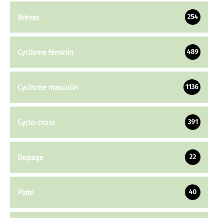
Brèves
254
Cyclisme féminin
489
Cyclisme masculin
1136
Cyclo-cross
391
Dopage
22
Piste
40