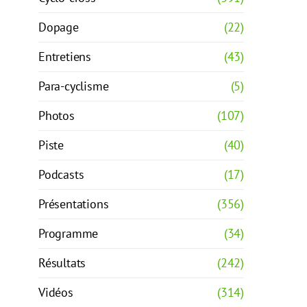
Dopage
(22)
Entretiens
(43)
Para-cyclisme
(5)
Photos
(107)
Piste
(40)
Podcasts
(17)
Présentations
(356)
Programme
(34)
Résultats
(242)
Vidéos
(314)