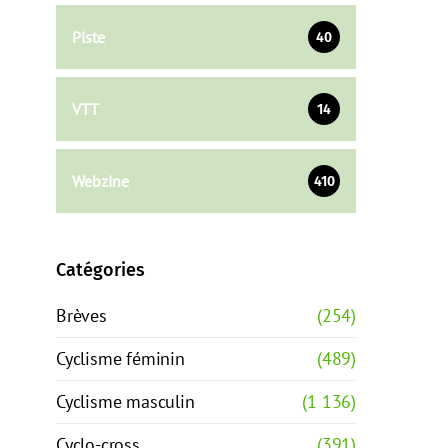
Piste
40
VTT
14
Webzine
410
Catégories
Brèves
(254)
Cyclisme féminin
(489)
Cyclisme masculin
(1 136)
Cyclo-cross
(391)