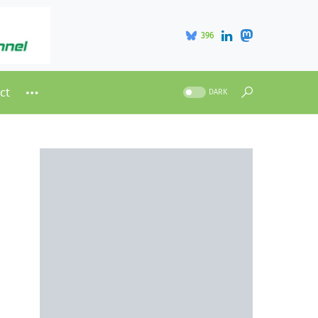
396
ct
DARK