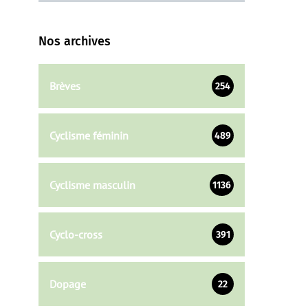
Nos archives
Brèves
254
Cyclisme féminin
489
Cyclisme masculin
1136
Cyclo-cross
391
Dopage
22