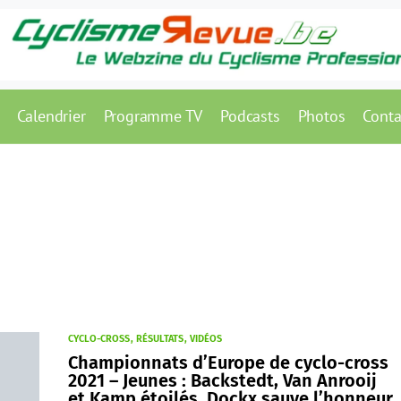
Calendrier
Programme TV
Podcasts
Photos
Conta
CYCLO-CROSS
RÉSULTATS
VIDÉOS
Championnats d’Europe de cyclo-cross
2021 – Jeunes : Backstedt, Van Anrooij
et Kamp étoilés, Dockx sauve l’honneur