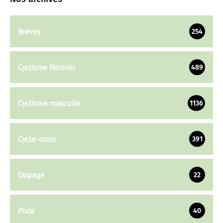
Brèves
254
Cyclisme féminin
489
Cyclisme masculin
1136
Cyclo-cross
391
Dopage
22
Piste
40