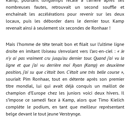
Kamp, pourtant longtemps recalé à l’arrière après ses
nombreuses fautes, retrouvait un second souffle et
enchaînait les accélérations pour revenir sur les deux
locaux, puis les déborder dans le dernier tour. Kamp
revenait ainsi à seulement six secondes de Ronhaar !
Mais l’homme de tête tenait bon et filait sur l’ultime ligne
droite en imitant l’oiseau s’envolant vers l’arc-en-ciel :
« Je
n’y ai pas vraiment cru jusqu’au dernier tour. Quand j’ai vu la
ligne et que j’ai vu derrière moi Ryan (Kamp) en deuxième
position, j’ai su que c’était bon. C’était une très belle course »
,
souriait Pim Ronhaar, tout en détente après son premier
titre mondial, lui qui avait déjà conquis un maillot de
champion d’Europe chez les juniors voici deux hivers. Il
s’impose ce samedi face à Kamp, alors que Timo Kielich
complète le podium, en tant que meilleur représentant
belge devant le tout jeune Verstrynge.