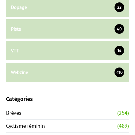
Dopage
22
Piste
40
VTT
14
Webzine
410
Catégories
Brèves
(254)
Cyclisme féminin
(489)