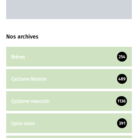
Nos archives
Brèves
254
Cyclisme féminin
489
Cyclisme masculin
1136
Cyclo-cross
391