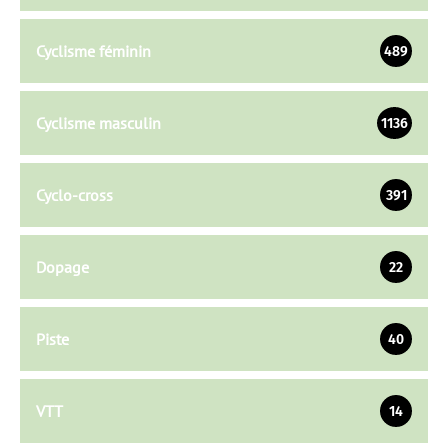
Cyclisme féminin
489
Cyclisme masculin
1136
Cyclo-cross
391
Dopage
22
Piste
40
VTT
14