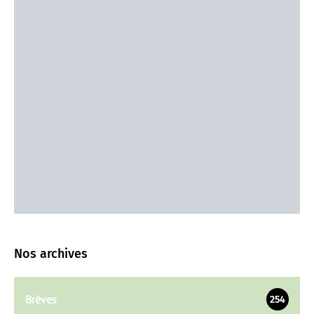
Nos archives
Brèves
254