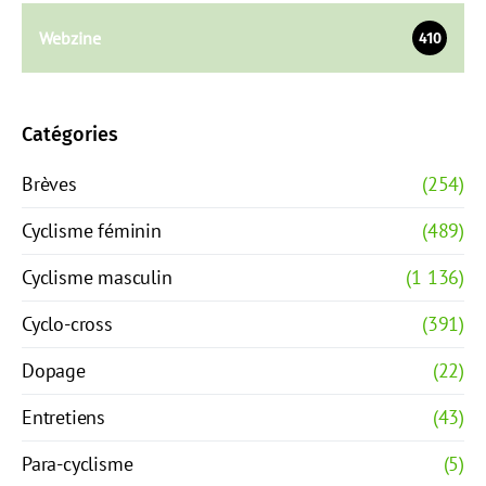
Webzine
410
Catégories
Brèves
(254)
Cyclisme féminin
(489)
Cyclisme masculin
(1 136)
Cyclo-cross
(391)
Dopage
(22)
Entretiens
(43)
Para-cyclisme
(5)