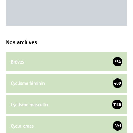
Nos archives
Brèves
254
Cyclisme féminin
489
Cyclisme masculin
1136
Cyclo-cross
391