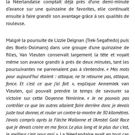
la Néerlandaise comptait déjà près d’une demi-minute
d’avance sur une quinzaine de favorites, elle continuait
ensuite à faire grandir son avantage grâce à ses qualités de
rouleuse.
Malgré la poursuite de Lizzie Deignan (Trek-Segafredo) puis
des Boels-Dolmans) dans une groupe d’une quinzaine de
filles, Van Vleuten conservait largement la tête et voyait
même son avance grandir à près de deux minutes, tant les
poursuivantes ne parvenaient pas à s’entendre.
« Mes mots
pour aujourd’hui étaient : attaque, ne te retourne pas, attaque,
fonce. Et c’est ce que j’ai fait »,
explique Annemiek van
Vleuten, qui pouvait prendre le temps de savourer sa
victoire sur cette Doyenne féminine.
« Je ne pouvais pas
contrôler ce que les autres allaient faire derrière donc je devais
juste tout donner, et rouler un contre-la-montre de 30 kilomètres.
J’avais compris après la Flèche Wallonne et l’Amstel Gold Race
que je devais croire en ma force. Le plus long et le plus dur c’est,
le meilleur c’est pour moi ».
La Néerlandaise avait en tout cas