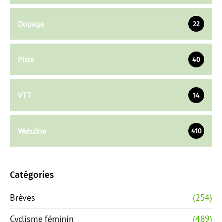
Dopage
22
Piste
40
VTT
14
Webzine
410
Catégories
Brèves
(254)
Cyclisme féminin
(489)