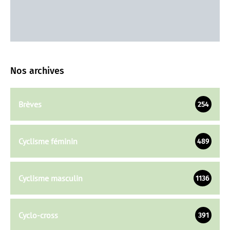
Nos archives
Brèves
254
Cyclisme féminin
489
Cyclisme masculin
1136
Cyclo-cross
391