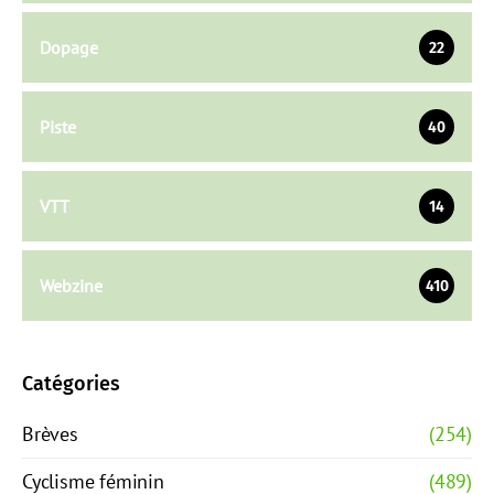
Dopage
22
Piste
40
VTT
14
Webzine
410
Catégories
Brèves
(254)
Cyclisme féminin
(489)