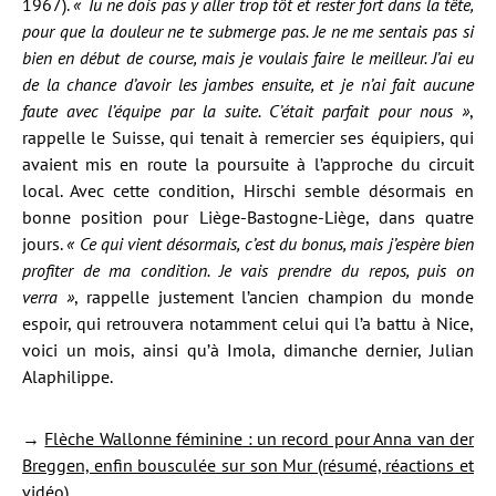
1967).
« Tu ne dois pas y aller trop tôt et rester fort dans la tête,
pour que la douleur ne te submerge pas. Je ne me sentais pas si
bien en début de course, mais je voulais faire le meilleur. J’ai eu
de la chance d’avoir les jambes ensuite, et je n’ai fait aucune
faute avec l’équipe par la suite. C’était parfait pour nous »
,
rappelle le Suisse, qui tenait à remercier ses équipiers, qui
avaient mis en route la poursuite à l’approche du circuit
local. Avec cette condition, Hirschi semble désormais en
bonne position pour Liège-Bastogne-Liège, dans quatre
jours.
« Ce qui vient désormais, c’est du bonus, mais j’espère bien
profiter de ma condition. Je vais prendre du repos, puis on
verra »
, rappelle justement l’ancien champion du monde
espoir, qui retrouvera notamment celui qui l’a battu à Nice,
voici un mois, ainsi qu’à Imola, dimanche dernier, Julian
Alaphilippe.
→
Flèche Wallonne féminine : un record pour Anna van der
Breggen, enfin bousculée sur son Mur (résumé, réactions et
vidéo)