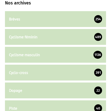
Nos archives
Brèves
254
Cyclisme féminin
489
Cyclisme masculin
1136
Cyclo-cross
391
Dopage
22
Piste
40