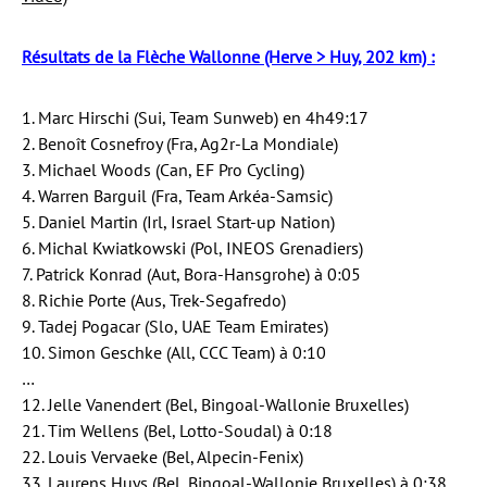
Résultats de la Flèche Wallonne (Herve > Huy, 202 km) :
1. Marc Hirschi (Sui, Team Sunweb) en 4h49:17
2. Benoît Cosnefroy (Fra, Ag2r-La Mondiale)
3. Michael Woods (Can, EF Pro Cycling)
4. Warren Barguil (Fra, Team Arkéa-Samsic)
5. Daniel Martin (Irl, Israel Start-up Nation)
6. Michal Kwiatkowski (Pol, INEOS Grenadiers)
7. Patrick Konrad (Aut, Bora-Hansgrohe) à 0:05
8. Richie Porte (Aus, Trek-Segafredo)
9. Tadej Pogacar (Slo, UAE Team Emirates)
10. Simon Geschke (All, CCC Team) à 0:10
…
12. Jelle Vanendert (Bel, Bingoal-Wallonie Bruxelles)
21. Tim Wellens (Bel, Lotto-Soudal) à 0:18
22. Louis Vervaeke (Bel, Alpecin-Fenix)
33. Laurens Huys (Bel, Bingoal-Wallonie Bruxelles) à 0:38