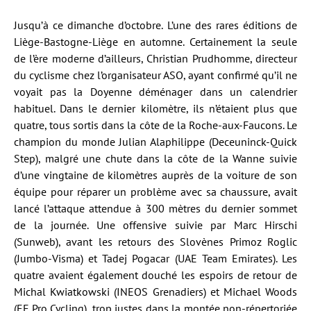
Jusqu’à ce dimanche d’octobre. L’une des rares éditions de
Liège-Bastogne-Liège en automne. Certainement la seule
de l’ère moderne d’ailleurs, Christian Prudhomme, directeur
du cyclisme chez l’organisateur ASO, ayant confirmé qu’il ne
voyait pas la Doyenne déménager dans un calendrier
habituel. Dans le dernier kilomètre, ils n’étaient plus que
quatre, tous sortis dans la côte de la Roche-aux-Faucons. Le
champion du monde Julian Alaphilippe (Deceuninck-Quick
Step), malgré une chute dans la côte de la Wanne suivie
d’une vingtaine de kilomètres auprès de la voiture de son
équipe pour réparer un problème avec sa chaussure, avait
lancé l’attaque attendue à 300 mètres du dernier sommet
de la journée. Une offensive suivie par Marc Hirschi
(Sunweb), avant les retours des Slovènes Primoz Roglic
(Jumbo-Visma) et Tadej Pogacar (UAE Team Emirates). Les
quatre avaient également douché les espoirs de retour de
Michal Kwiatkowski (INEOS Grenadiers) et Michael Woods
(EF Pro Cycling), trop justes dans la montée non-répertoriée