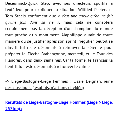
Deceuninck-Quick Step, avec ses directeurs sportifs à
l’extérieur pour expliquer la situation. Wilfried Peeters et
Tom Steels confirment que
« c’est une erreur qu’on ne fait
qu’une fois dans sa vie »
, mais cela ne consolera
certainement pas la déception d’un champion du monde
tout proche d’un monument. Alaphilippe aurait de toute
manière dû se justifier après son sprint irrégulier, peut-il se
dire. Il lui reste désormais à retrouver la sérénité pour
préparer la Flèche Brabançonne, mercredi, et le Tour des
Flandres, dans deux semaines. Car la forme, le Français la
tient. Il lui reste désormais à retrouver le calme.
->
Liège-Bastogne-Liège Femmes : Lizzie Deignan, reine
des classiques (résultats, réactions et vidéo)
Résultats de Liège-Bastogne-Liège Hommes (Liège > Liège,
257 km) :