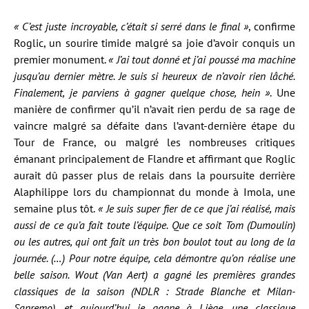
« C’est juste incroyable, c’était si serré dans le final »
, confirme
Roglic, un sourire timide malgré sa joie d’avoir conquis un
premier monument.
« J’ai tout donné et j’ai poussé ma machine
jusqu’au dernier mètre. Je suis si heureux de n’avoir rien lâché.
Finalement, je parviens à gagner quelque chose, hein »
. Une
manière de confirmer qu’il n’avait rien perdu de sa rage de
vaincre malgré sa défaite dans l’avant-dernière étape du
Tour de France, ou malgré les nombreuses critiques
émanant principalement de Flandre et affirmant que Roglic
aurait dû passer plus de relais dans la poursuite derrière
Alaphilippe lors du championnat du monde à Imola, une
semaine plus tôt.
« Je suis super fier de ce que j’ai réalisé, mais
aussi de ce qu’a fait toute l’équipe. Que ce soit Tom (Dumoulin)
ou les autres, qui ont fait un très bon boulot tout au long de la
journée. (…) Pour notre équipe, cela démontre qu’on réalise une
belle saison. Wout (Van Aert) a gagné les premières grandes
classiques de la saison (NDLR : Strade Blanche et Milan-
Sanremo), et aujourd’hui je gagne à Liège, une classique