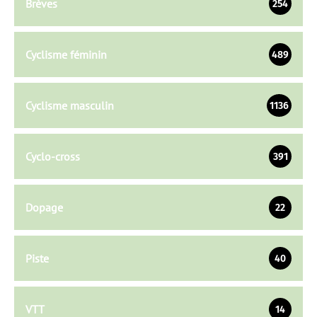
Brèves
254
Cyclisme féminin
489
Cyclisme masculin
1136
Cyclo-cross
391
Dopage
22
Piste
40
VTT
14