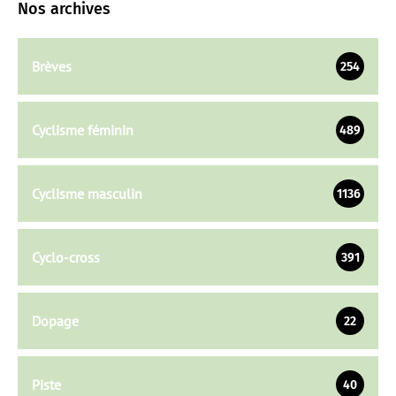
Nos archives
Brèves
254
Cyclisme féminin
489
Cyclisme masculin
1136
Cyclo-cross
391
Dopage
22
Piste
40