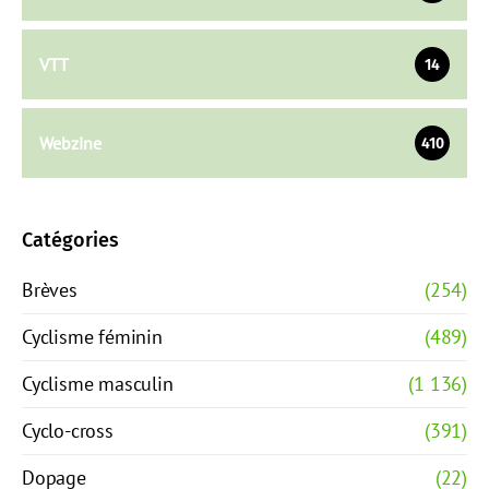
VTT
14
Webzine
410
Catégories
Brèves
(254)
Cyclisme féminin
(489)
Cyclisme masculin
(1 136)
Cyclo-cross
(391)
Dopage
(22)