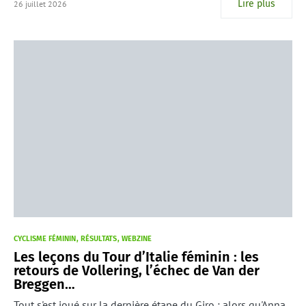
Lire plus
26 juillet 2026
CYCLISME FÉMININ
RÉSULTATS
WEBZINE
Les leçons du Tour d’Italie féminin : les
retours de Vollering, l’échec de Van der
Breggen…
Tout s'est joué sur la dernière étape du Giro : alors qu'Anna