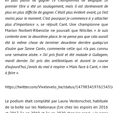
en plus plaisir de gagner ce championnat de Belgique. Le
premier titre a été un soulagement, mais il est dorénavant de
plus en plus difficile de gagner. C’était plus évident avant, ça l’est
moins pour le moment. C’est pourquoi je commence à y attacher
plus d’importance »
, se réjouit Cant. Une championne que
Marion Norbert-Riberolle ne pouvait que féliciter.
« Je suis
contente avec la deuxième place. Je ne pense pas que cela aurait
été la même chose de terminer deuxième derrière quelqu’un
d’autre que Sanne Cant»
, commente celle qui n’a pas connu
une semaine aisée.
« J’ai pris froid et été malade à Gullegem,
mardi dernier. J’ai pris des antibiotiques et durant la course
d’aujourd’hui, j’avais du mal à respirer »
. Mais face à Cant,
« rien
à faire »
.
https://twitter.com/Vivelevelo_be/status/147983419761543
Le podium était complété par Laura Verdonschot, habituée
de la boîte sur les Nationaux (1re chez les espoirs en 2016