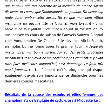
et 2017, 3e en 2019 et 2e en 2020 chez les pros).
« Je pense
que je peux être très contente de la médaille de bronze. J’avais
dit avant la course que j’ambitionnais un podium. J’ai beaucoup
roulé dans l’ombre cette saison. J’ai vu que mon nom n’était
mentionné sur aucune liste de favorites, mais lorsqu’il y a du
sable, il ne faut jamais m’éliminer »
, sourit la cycliste de 25
ans, passée en cours de saison de Pauwels Sauzen-Bingoal
chez Vondelmolen-De Ceuster. Elle devance Alicia Franck,
en moins bonne forme après le premier tour :
« J’espérais
mieux après ma bonne saison. J’ai eu des petits problèmes
mécaniques et le circuit ne me convenait pas vraiment. Il y avait
trois filles meilleures aujourd’hui, c’est dommage. Le froid m’a
aussi frappé… «
Un élément météorologique qui risque
également d’avoir son importance ce dimanche pour les
dernières courses masculines.
Résultats de la course des espoirs et élites femmes des
championnats de Belgique de cyclo-cross à Middelkerke :