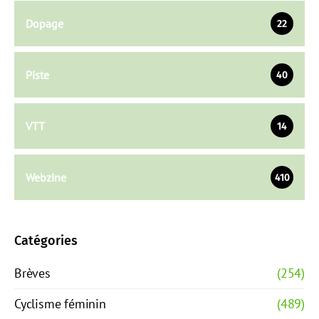
Dopage
22
Piste
40
VTT
14
Webzine
410
Catégories
Brèves
(254)
Cyclisme féminin
(489)