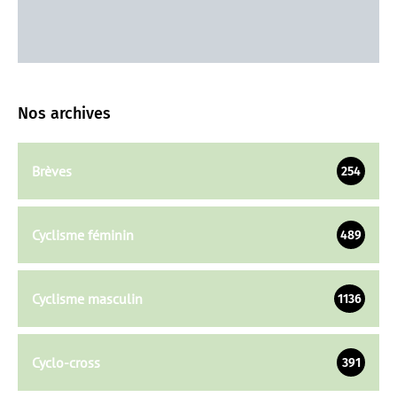
Nos archives
Brèves
254
Cyclisme féminin
489
Cyclisme masculin
1136
Cyclo-cross
391