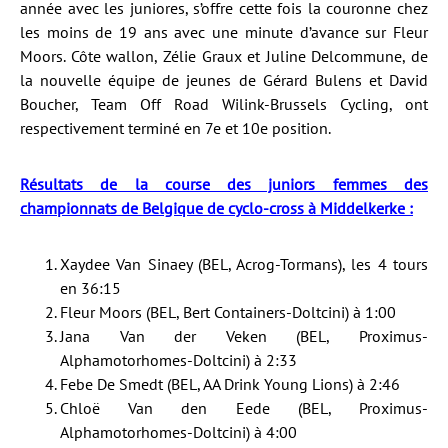
année avec les juniores, s’offre cette fois la couronne chez
les moins de 19 ans avec une minute d’avance sur Fleur
Moors. Côte wallon, Zélie Graux et Juline Delcommune, de
la nouvelle équipe de jeunes de Gérard Bulens et David
Boucher, Team Off Road Wilink-Brussels Cycling, ont
respectivement terminé en 7e et 10e position.
Résultats de la course des juniors femmes des
championnats de Belgique de cyclo-cross à Middelkerke :
Xaydee Van Sinaey (BEL, Acrog-Tormans), les 4 tours
en 36:15
Fleur Moors (BEL, Bert Containers-Doltcini) à 1:00
Jana Van der Veken (BEL, Proximus-
Alphamotorhomes-Doltcini) à 2:33
Febe De Smedt (BEL, AA Drink Young Lions) à 2:46
Chloë Van den Eede (BEL, Proximus-
Alphamotorhomes-Doltcini) à 4:00