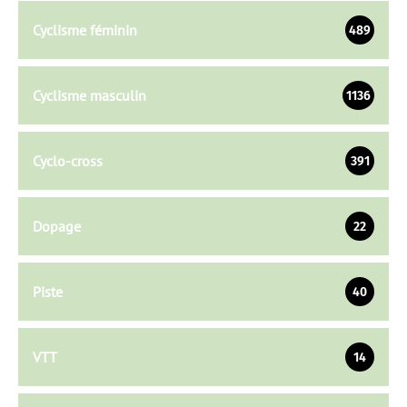
Cyclisme féminin
489
Cyclisme masculin
1136
Cyclo-cross
391
Dopage
22
Piste
40
VTT
14