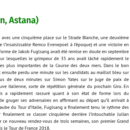
n, Astana)
n avec une cinquième place sur le Strade Bianche, une deuxième
re l’insaisissable Remco Evenepoel à l’époque) et une victoire en
la forme de Jakob Fuglsang avait été remise en doute en septembre
 sur lesquelles le grimpeur de 35 ans avait lâché rapidement le
 les plus importantes de la Course des deux mers. Dans le bon
it ensuite perdu une minute sur les candidats au maillot bleu sur
plus de deux minutes sur Simon Yates sur le juge de paix de
euve italienne, sorte de répétition générale du prochain Giro. En
ois a rapidement rassuré quant à son état de forme lors du
e gruger ses adversaires en affirmant au départ qu’il arrivait à
l’aube du Tour d’Italie, Fuglsang a finalement tenu le rythme des
r finalement se classer cinquième derrière l’intouchable Julian
ur ce nouveau rendez-vous de trois semaines, son premier Grand
is le Tour de France 2018.