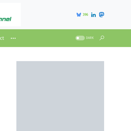
396
ct
DARK