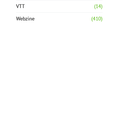
VTT
(14)
Webzine
(410)