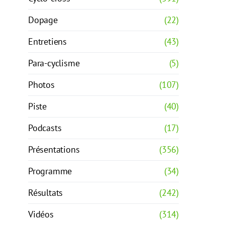
Dopage
(22)
Entretiens
(43)
Para-cyclisme
(5)
Photos
(107)
Piste
(40)
Podcasts
(17)
Présentations
(356)
Programme
(34)
Résultats
(242)
Vidéos
(314)