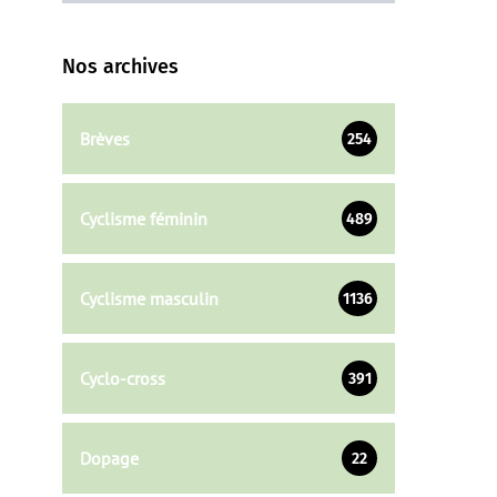
Nos archives
Brèves
254
Cyclisme féminin
489
Cyclisme masculin
1136
Cyclo-cross
391
Dopage
22