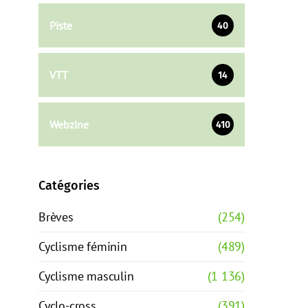
Piste
40
VTT
14
Webzine
410
Catégories
Brèves
(254)
Cyclisme féminin
(489)
Cyclisme masculin
(1 136)
Cyclo-cross
(391)