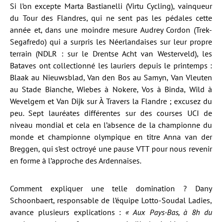
Si l’on excepte Marta Bastianelli (Virtu Cycling), vainqueur
du Tour des Flandres, qui ne sent pas les pédales cette
année et, dans une moindre mesure Audrey Cordon (Trek-
Segafredo) qui a surpris les Néerlandaises sur leur propre
terrain (NDLR : sur le Drentse Acht van Westerveld), les
Bataves ont collectionné les lauriers depuis le printemps :
Blaak au Nieuwsblad, Van den Bos au Samyn, Van Vleuten
au Stade Bianche, Wiebes à Nokere, Vos à Binda, Wild à
Wevelgem et Van Dijk sur À Travers la Flandre ; excusez du
peu. Sept lauréates différentes sur des courses UCI de
niveau mondial et cela en l’absence de la championne du
monde et championne olympique en titre Anna van der
Breggen, qui s’est octroyé une pause VTT pour nous revenir
en forme à l’approche des Ardennaises.
Comment expliquer une telle domination ? Dany
Schoonbaert, responsable de l’équipe Lotto-Soudal Ladies,
avance plusieurs explications :
« Aux Pays-Bas, à 8h du