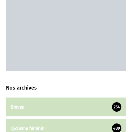
Nos archives
Brèves
254
Cyclisme féminin
489