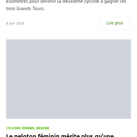
kilomètres pour devenir la deuxième cycliste à gagner les
trois Grands Tours.
Lire plus
8 juin 2026
CYCLISME FÉMININ
WEBZINE
Le peloton féminin mérite plus qu’une