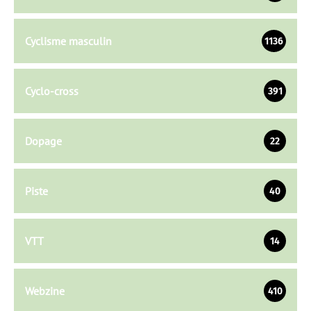
Cyclisme masculin
1136
Cyclo-cross
391
Dopage
22
Piste
40
VTT
14
Webzine
410