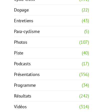
Dopage
(22)
Entretiens
(43)
Para-cyclisme
(5)
Photos
(107)
Piste
(40)
Podcasts
(17)
Présentations
(356)
Programme
(34)
Résultats
(242)
Vidéos
(314)