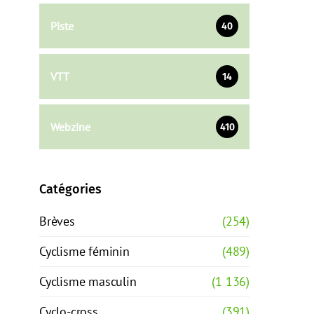
Piste
40
VTT
14
Webzine
410
Catégories
Brèves
(254)
Cyclisme féminin
(489)
Cyclisme masculin
(1 136)
Cyclo-cross
(391)