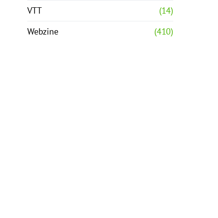
VTT
(14)
Webzine
(410)