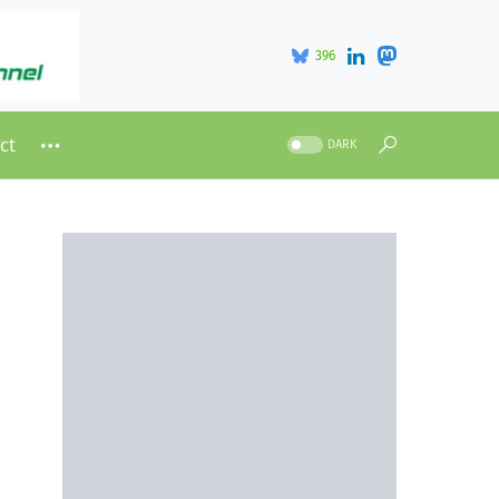
396
ct
DARK