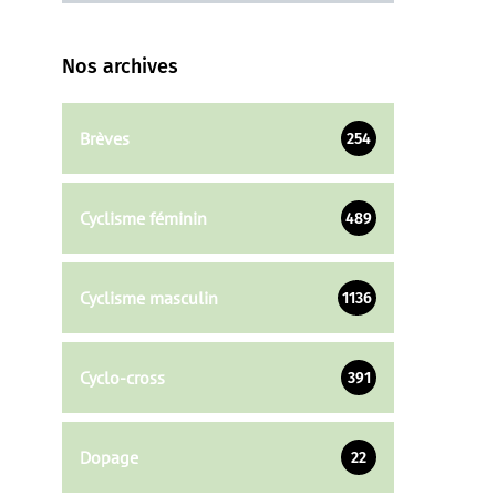
Nos archives
Brèves
254
Cyclisme féminin
489
Cyclisme masculin
1136
Cyclo-cross
391
Dopage
22