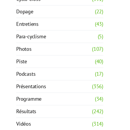
Dopage
(22)
Entretiens
(43)
Para-cyclisme
(5)
Photos
(107)
Piste
(40)
Podcasts
(17)
Présentations
(356)
Programme
(34)
Résultats
(242)
Vidéos
(314)