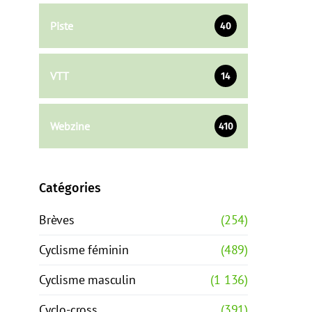
Piste
40
VTT
14
Webzine
410
Catégories
Brèves
(254)
Cyclisme féminin
(489)
Cyclisme masculin
(1 136)
Cyclo-cross
(391)