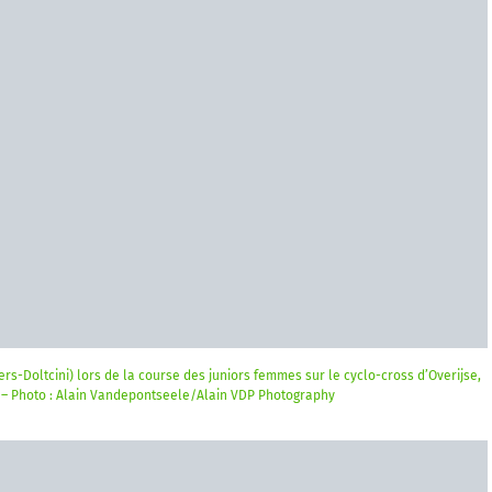
rs-Doltcini) lors de la course des juniors femmes sur le cyclo-cross d’Overijse,
 – Photo : Alain Vandepontseele/Alain VDP Photography