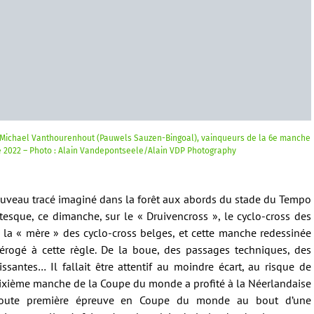
e Michael Vanthourenhout (Pauwels Sauzen-Bingoal), vainqueurs de la 6e manche
e 2022 – Photo : Alain Vandepontseele/Alain VDP Photography
 nouveau tracé imaginé dans la forêt aux abords du stade du Tempo
esque, ce dimanche, sur le « Druivencross », le cyclo-cross des
 la « mère » des cyclo-cross belges, et cette manche redessinée
 dérogé à cette règle. De la boue, des passages techniques, des
santes… Il fallait être attentif au moindre écart, au risque de
 sixième manche de la Coupe du monde a profité à la Néerlandaise
 toute première épreuve en Coupe du monde au bout d’une