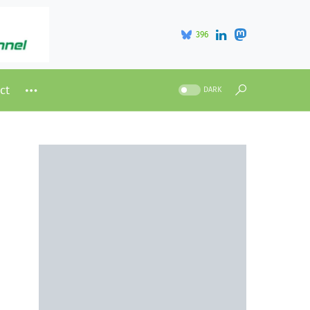
396
ct
DARK