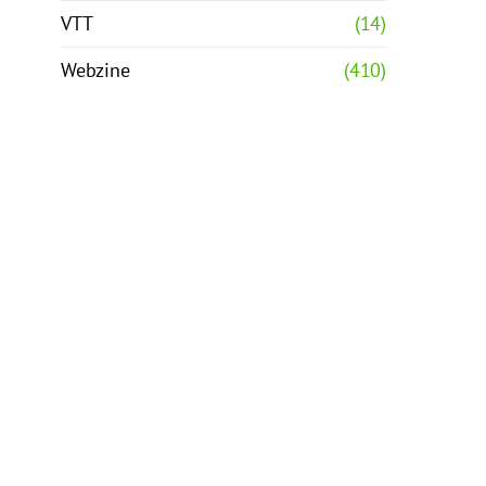
VTT
(14)
Webzine
(410)