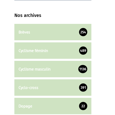
Nos archives
Brèves
254
Cyclisme féminin
489
Cyclisme masculin
1136
Cyclo-cross
391
Dopage
22