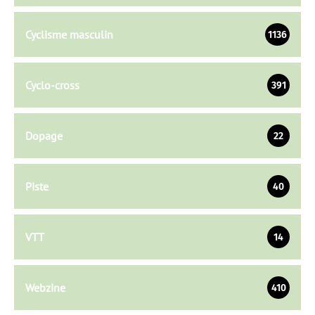
Cyclisme masculin
1136
Cyclo-cross
391
Dopage
22
Piste
40
VTT
14
Webzine
410