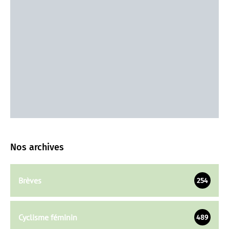
Nos archives
Brèves
254
Cyclisme féminin
489