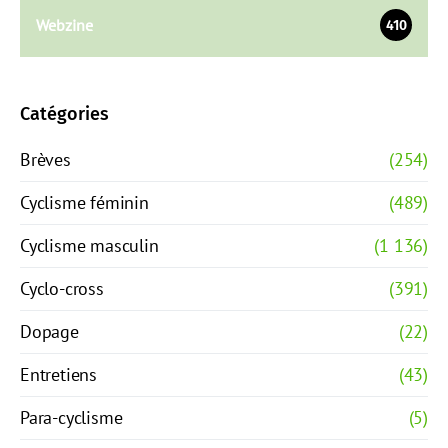
Webzine
410
Catégories
Brèves
(254)
Cyclisme féminin
(489)
Cyclisme masculin
(1 136)
Cyclo-cross
(391)
Dopage
(22)
Entretiens
(43)
Para-cyclisme
(5)