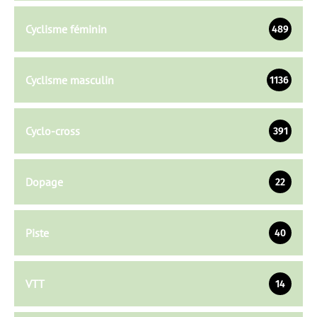
Cyclisme féminin
489
Cyclisme masculin
1136
Cyclo-cross
391
Dopage
22
Piste
40
VTT
14