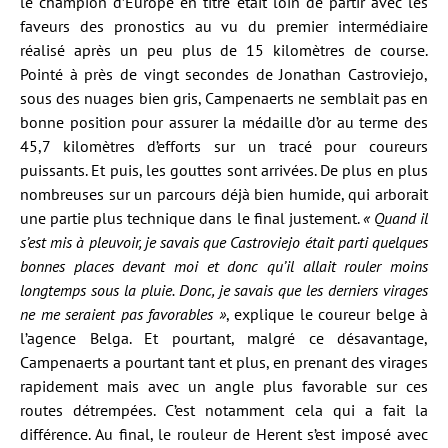
le champion d’Europe en titre était loin de partir avec les
faveurs des pronostics au vu du premier intermédiaire
réalisé après un peu plus de 15 kilomètres de course.
Pointé à près de vingt secondes de Jonathan Castroviejo,
sous des nuages bien gris, Campenaerts ne semblait pas en
bonne position pour assurer la médaille d’or au terme des
45,7 kilomètres d’efforts sur un tracé pour coureurs
puissants. Et puis, les gouttes sont arrivées. De plus en plus
nombreuses sur un parcours déjà bien humide, qui arborait
une partie plus technique dans le final justement.
« Quand il
s’est mis à pleuvoir, je savais que Castroviejo était parti quelques
bonnes places devant moi et donc qu’il allait rouler moins
longtemps sous la pluie. Donc, je savais que les derniers virages
ne me seraient pas favorables »
, explique le coureur belge à
l’agence Belga. Et pourtant, malgré ce désavantage,
Campenaerts a pourtant tant et plus, en prenant des virages
rapidement mais avec un angle plus favorable sur ces
routes détrempées. C’est notamment cela qui a fait la
différence. Au final, le rouleur de Herent s’est imposé avec