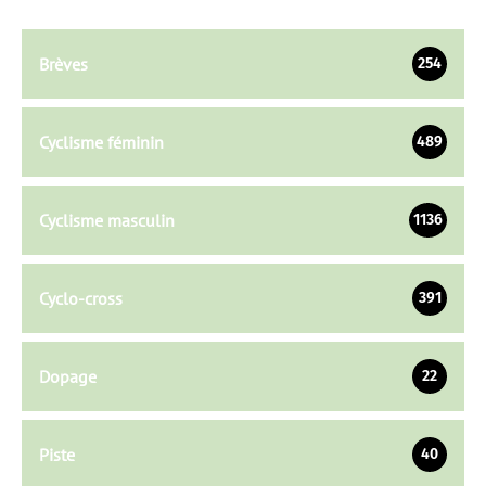
Brèves
254
Cyclisme féminin
489
Cyclisme masculin
1136
Cyclo-cross
391
Dopage
22
Piste
40