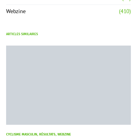
Webzine
(410)
ARTICLES SIMILAIRES
CYCLISME MASCULIN
RÉSULTATS
WEBZINE