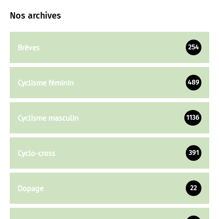
Nos archives
Brèves
254
Cyclisme féminin
489
Cyclisme masculin
1136
Cyclo-cross
391
Dopage
22