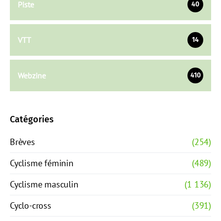
Piste
40
VTT
14
Webzine
410
Catégories
Brèves
(254)
Cyclisme féminin
(489)
Cyclisme masculin
(1 136)
Cyclo-cross
(391)