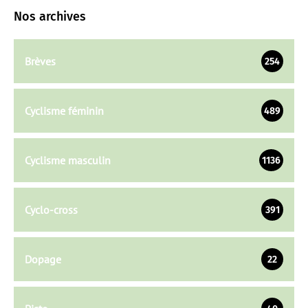
Nos archives
Brèves
254
Cyclisme féminin
489
Cyclisme masculin
1136
Cyclo-cross
391
Dopage
22