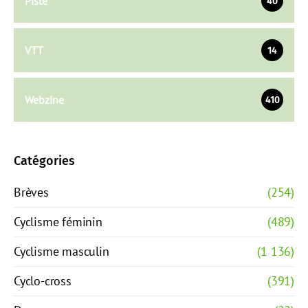
Piste
40
VTT
14
Webzine
410
Catégories
Brèves
(254)
Cyclisme féminin
(489)
Cyclisme masculin
(1 136)
Cyclo-cross
(391)