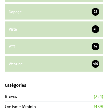
Dopage
22
Piste
40
VTT
14
Webzine
410
Catégories
Brèves
(254)
Cyclisme féminin
(489)