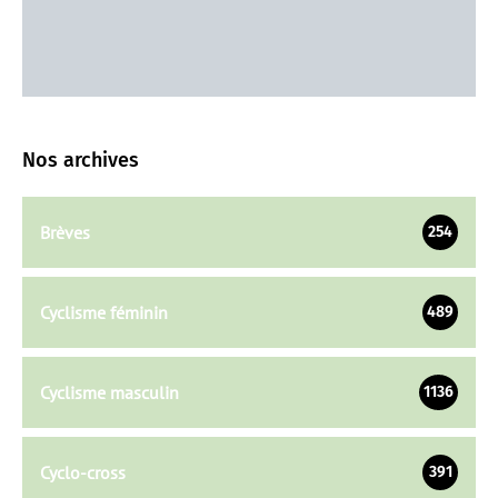
Nos archives
Brèves
254
Cyclisme féminin
489
Cyclisme masculin
1136
Cyclo-cross
391