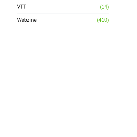
VTT
(14)
Webzine
(410)