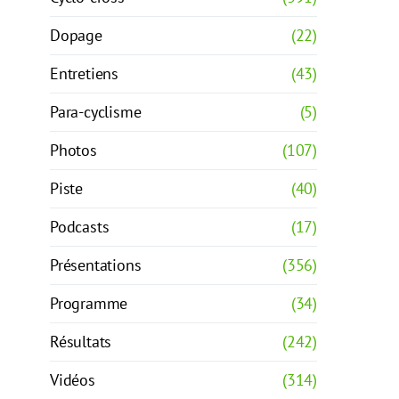
Dopage
(22)
Entretiens
(43)
Para-cyclisme
(5)
Photos
(107)
Piste
(40)
Podcasts
(17)
Présentations
(356)
Programme
(34)
Résultats
(242)
Vidéos
(314)