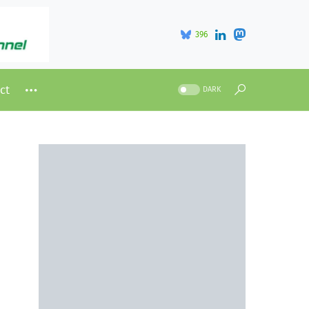
396
ct
DARK