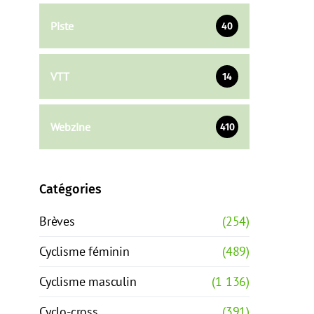
Piste
40
VTT
14
Webzine
410
Catégories
Brèves
(254)
Cyclisme féminin
(489)
Cyclisme masculin
(1 136)
Cyclo-cross
(391)