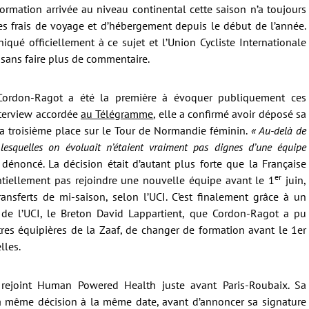
 formation arrivée au niveau continental cette saison n’a toujours
es frais de voyage et d’hébergement depuis le début de l’année.
iqué officiellement à ce sujet et l’Union Cycliste Internationale
 sans faire plus de commentaire.
ordon-Ragot a été la première à évoquer publiquement ces
terview accordée
au Télégramme
, elle a confirmé avoir déposé sa
a troisième place sur le Tour de Normandie féminin.
« Au-delà de
s lesquelles on évoluait n’étaient vraiment pas dignes d’une équipe
dénoncé. La décision était d’autant plus forte que la Française
er
entiellement pas rejoindre une nouvelle équipe avant le 1
juin,
ransferts de mi-saison, selon l’UCI. C’est finalement grâce à un
t de l’UCI, le Breton David Lappartient, que Cordon-Ragot a pu
tres équipières de la Zaaf, de changer de formation avant le 1er
lles.
rejoint Human Powered Health juste avant Paris-Roubaix. Sa
a même décision à la même date, avant d’annoncer sa signature