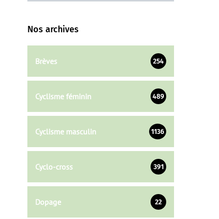
Nos archives
Brèves
254
Cyclisme féminin
489
Cyclisme masculin
1136
Cyclo-cross
391
Dopage
22