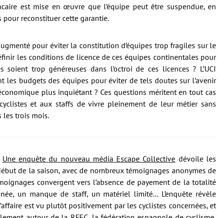
ancaire est mise en œuvre que l’équipe peut être suspendue, en
 pour reconstituer cette garantie.
gmenté pour éviter la constitution d’équipes trop fragiles sur le
définir les conditions de licence de ces équipes continentales pour
es soient trop généreuses dans l’octroi de ces licences ? L’UCI
nt les budgets des équipes pour éviter de tels doutes sur l’avenir
économique plus inquiétant ? Ces questions méritent en tout cas
cyclistes et aux staffs de vivre pleinement de leur métier sans
 les trois mois.
Une enquête du nouveau média Escape Collective
dévoile les
e début de la saison, avec de nombreux témoignages anonymes de
émoignages convergent vers l’absence de payement de la totalité
nnée, un manque de staff, un matériel limité… L’enquête révèle
affaire est vu plutôt positivement par les cyclistes concernées, et
alement autour de la RFEC, la fédération espagnole de cyclisme,