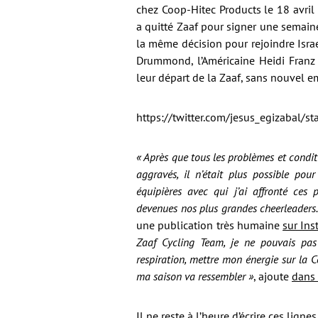
chez Coop-Hitec Products le 18 avril
a quitté Zaaf pour signer une semaine
la même décision pour rejoindre Isr
Drummond, l’Américaine Heidi Franz
leur départ de la Zaaf, sans nouvel e
https://twitter.com/jesus_egizabal
« Après que tous les problèmes et condit
aggravés, il n’était plus possible pou
équipières avec qui j’ai affronté c
devenues nos plus grandes cheerleaders. V
une publication très humaine
sur In
Zaaf Cycling Team, je ne pouvais pas
respiration, mettre mon énergie sur la 
ma saison va ressembler »
, ajoute
dans 
Il ne reste à l’heure d’écrire ces lig