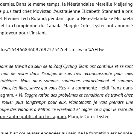
 dernier. Dans le même temps, la Néerlandaise Mareille Meijering
 plus tard chez Movistar. L’Australienne Elizabeth Stannard a pris
ael Premier Tech Roland, pendant que la Néo-Zélandaise Michaela
 et la championne du Canada Maggie Coles-Lyster ont annoncé
mployeur pour l’instant.
/status/1644668460926922754?ref_src=twsrc%5Etfw
ions de travail au sein de la Zaaf Cycling Team ont continué et se sont
r moi de rester dans l’équipe. Je suis très reconnaissante pour mes
es problèmes. Nous nous sommes soutenues mutuellement et sommes
ous, les filles, savez qui vous êtes »
, a commenté Heidi Franz dans
stagram
.
« Vu l’aggravation des problèmes et conditions de travail chez
 rouler plus longtemps pour eux. Maintenant, je vais prendre une
Coupe des Nations à Milton ce week-end et régler ce à quoi le reste de
une autre publication Instagram
, Maggie Coles-Lyster.
nes que huit coureuses engagées au sein de la formation espagnole.