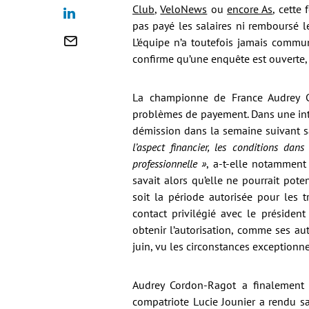
Club
,
VeloNews
ou
encore As
, cette
pas payé les salaires ni remboursé l
L’équipe n’a toutefois jamais commun
confirme qu’une enquête est ouverte,
La championne de France Audrey C
problèmes de payement. Dans une in
démission dans la semaine suivant s
l’aspect financier, les conditions dan
professionnelle »
, a-t-elle notamment 
savait alors qu’elle ne pourrait pot
soit la période autorisée pour les t
contact privilégié avec le présiden
obtenir l’autorisation, comme ses au
juin, vu les circonstances exceptionne
Audrey Cordon-Ragot a finalement 
compatriote Lucie Jounier a rendu s