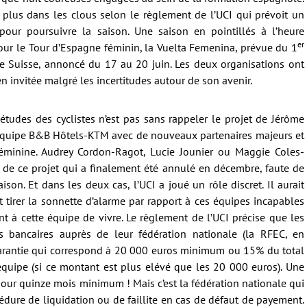
 plus dans les clous selon le règlement de l’UCI qui prévoit un
our poursuivre la saison. Une saison en pointillés à l’heure
er
 pour le Tour d’Espagne féminin, la Vuelta Femenina, prévue du 1
de Suisse, annoncé du 17 au 20 juin. Les deux organisations ont
n invitée malgré les incertitudes autour de son avenir.
tudes des cyclistes n’est pas sans rappeler le projet de Jérôme
 l’équipe B&B Hôtels-KTM avec de nouveaux partenaires majeurs et
féminine. Audrey Cordon-Ragot, Lucie Jounier ou Maggie Coles-
ie de ce projet qui a finalement été annulé en décembre, faute de
son. Et dans les deux cas, l’UCI a joué un rôle discret. Il aurait
tirer la sonnette d’alarme par rapport à ces équipes incapables
nt à cette équipe de vivre. Le règlement de l’UCI précise que les
s bancaires auprès de leur fédération nationale (la RFEC, en
garantie qui correspond à 20 000 euros minimum ou 15% du total
équipe (si ce montant est plus elévé que les 20 000 euros). Une
pour quinze mois minimum ! Mais c’est la fédération nationale qui
édure de liquidation ou de faillite en cas de défaut de payement.